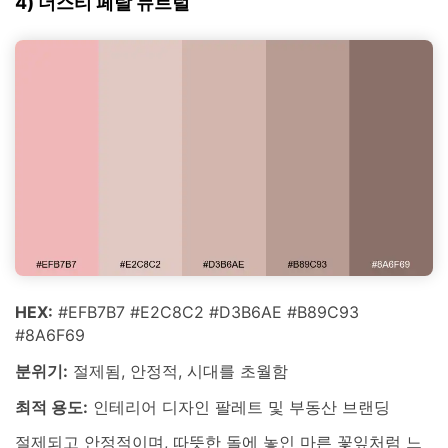
4) 더스티 페탈 뉴트럴
HEX:
#EFB7B7 #E2C8C2 #D3B6AE #B89C93
#8A6F69
분위기:
절제됨, 안정적, 시대를 초월함
최적 용도:
인테리어 디자인 팔레트 및 부동산 브랜딩
절제되고 안정적이며, 따뜻한 돌에 놓인 마른 꽃잎처럼 느