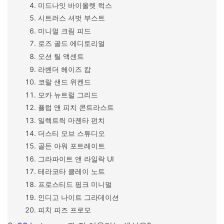
미드나잇 바이올렛 럭스
시트러스 셔벗 부스트
미니멀 크림 피드
로즈 골드 에디토리얼
오션 틸 액센트
라벤더 헤이즈 캄
코랄 샌드 위켄드
모카 뉴트럴 그리드
플럼 앤 피치 콘트라스트
일렉트릭 마젠타 펀치
더스티 모브 스튜디오
골든 아워 포트레이트
그라파이트 앤 라일락 UI
테라코타 클레이 노트
프로스티드 핑크 미니멀
인디고 나이트 그라데이션
피치 피즈 프로모