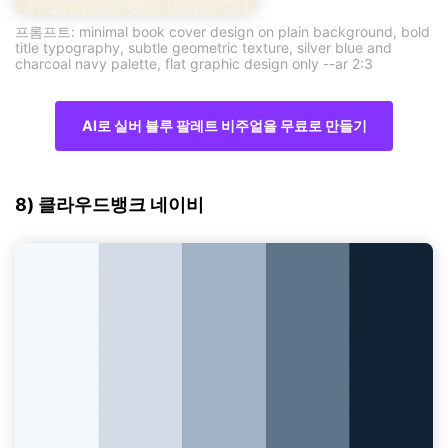
프롬프트: minimal book cover design on plain background, bold
title typography, subtle geometric texture, silver blue and
charcoal navy palette, flat graphic design only --ar 2:3
AI로 실버 블루 팔레트 비주얼을 무료로 만들기
8) 클라우드뱅크 네이비