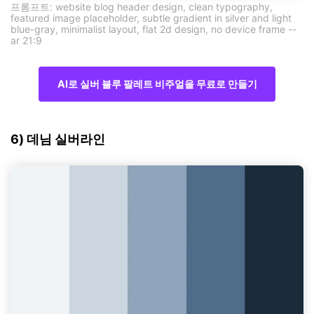
프롬프트: website blog header design, clean typography,
featured image placeholder, subtle gradient in silver and light
blue-gray, minimalist layout, flat 2d design, no device frame --
ar 21:9
AI로 실버 블루 팔레트 비주얼을 무료로 만들기
6) 데님 실버라인