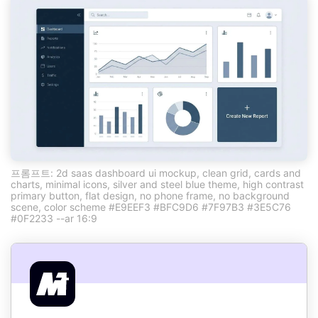
프롬프트: 2d saas dashboard ui mockup, clean grid, cards and
charts, minimal icons, silver and steel blue theme, high contrast
primary button, flat design, no phone frame, no background
scene, color scheme #E9EEF3 #BFC9D6 #7F97B3 #3E5C76
#0F2233 --ar 16:9