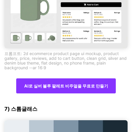
프롬프트: 2d ecommerce product page ui mockup, product
gallery, price, reviews, add to cart button, clean grid, silver and
denim blue theme, flat design, no phone frame, plain
background --ar 16:9
AI로 실버 블루 팔레트 비주얼을 무료로 만들기
7) 스톰글래스