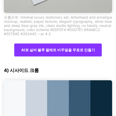
프롬프트: minimal luxury stationery set, letterhead and envelope
mockup, realistic paper texture, elegant typography, silver blue
and deep blue-gray ink, clean studio lighting, no hands, neutral
background, color scheme #EDF0F4 #D0D7E1 #9AAEC2
#5E768E #263445 --ar 4:3
AI로 실버 블루 팔레트 비주얼을 무료로 만들기
4) 시사이드 크롬