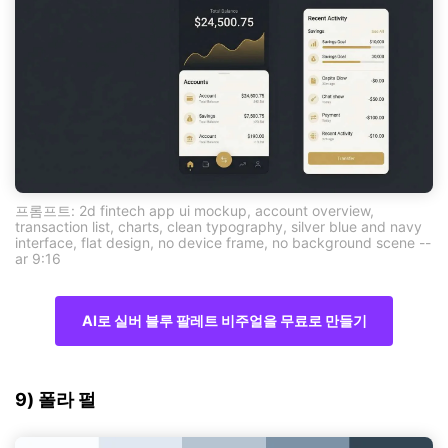
프롬프트: 2d fintech app ui mockup, account overview,
transaction list, charts, clean typography, silver blue and navy
interface, flat design, no device frame, no background scene --
ar 9:16
AI로 실버 블루 팔레트 비주얼을 무료로 만들기
9) 폴라 펄