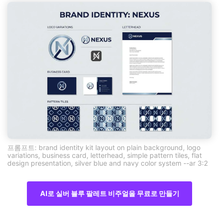
프롬프트: brand identity kit layout on plain background, logo
variations, business card, letterhead, simple pattern tiles, flat
design presentation, silver blue and navy color system --ar 3:2
AI로 실버 블루 팔레트 비주얼을 무료로 만들기