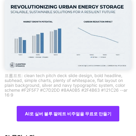
프롬프트: clean tech pitch deck slide design, bold headline,
subhead, simple charts, plenty of whitespace, flat layout on
plain background, silver and navy typographic system, color
scheme #F2F5F7 #C7D2DD #8AA0B5 #2F4B63 #121C26 --ar
16:9
AI로 실버 블루 팔레트 비주얼을 무료로 만들기