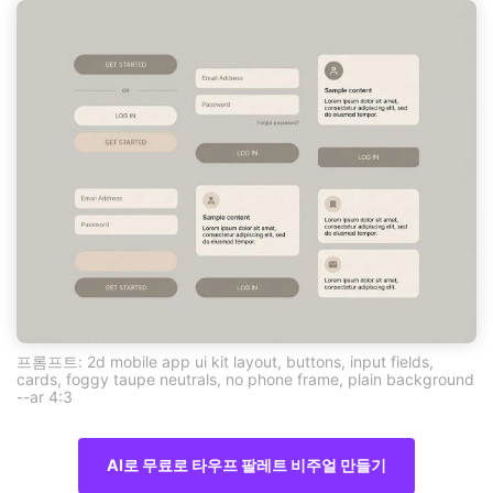
프롬프트: 2d mobile app ui kit layout, buttons, input fields,
cards, foggy taupe neutrals, no phone frame, plain background
--ar 4:3
AI로 무료로 타우프 팔레트 비주얼 만들기