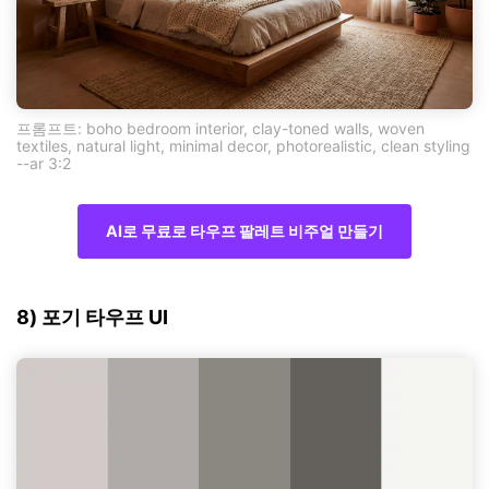
프롬프트: boho bedroom interior, clay-toned walls, woven
textiles, natural light, minimal decor, photorealistic, clean styling
--ar 3:2
AI로 무료로 타우프 팔레트 비주얼 만들기
8) 포기 타우프 UI