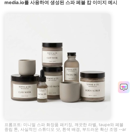
media.io를 사용하여 생성된 스파 페블 캄 이미지 예시
프롬프트: 미니멀 스파 화장품 패키징, 깨끗한 라벨, taupe와 페블
중립 톤, 사실적인 스튜디오 샷, 흰색 배경, 부드러운 확산 조명 --ar