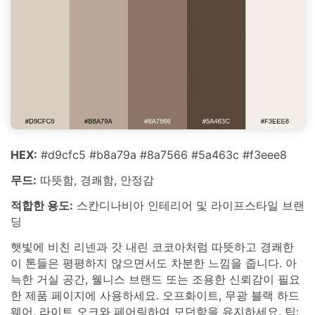
HEX:
#d9cfc5 #b8a79a #8a7566 #5a463c #f3eee8
무드:
따뜻함, 경쾌함, 안정감
적합한 용도:
스칸디나비아 인테리어 및 라이프스타일 브랜
딩
햇빛에 비친 리넨과 갓 내린 코코아처럼 따뜻하고 경쾌한
이 톤들은 평평하지 않으면서도 차분한 느낌을 줍니다. 아
늑한 거실 공간, 웰니스 브랜드 또는 조용한 신뢰감이 필요
한 제품 페이지에 사용하세요. 오프화이트, 무광 블랙 하드
웨어, 라이트 오크와 페어링하여 모던함을 유지하세요. 팁: