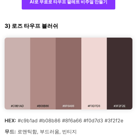
AI로 무료로 타우프 팔레트 비주얼 만들기
3) 로즈 타우프 블러쉬
HEX:
#c9b1ad #b08b86 #8f6a66 #f0d7d3 #3f2f2e
무드:
로맨틱함, 부드러움, 빈티지