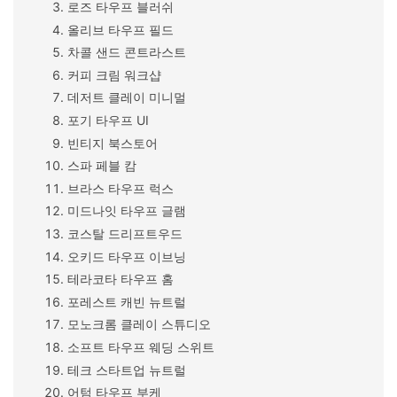
로즈 타우프 블러쉬
올리브 타우프 필드
차콜 샌드 콘트라스트
커피 크림 워크샵
데저트 클레이 미니멀
포기 타우프 UI
빈티지 북스토어
스파 페블 캄
브라스 타우프 럭스
미드나잇 타우프 글램
코스탈 드리프트우드
오키드 타우프 이브닝
테라코타 타우프 홈
포레스트 캐빈 뉴트럴
모노크롬 클레이 스튜디오
소프트 타우프 웨딩 스위트
테크 스타트업 뉴트럴
어텀 타우프 부케