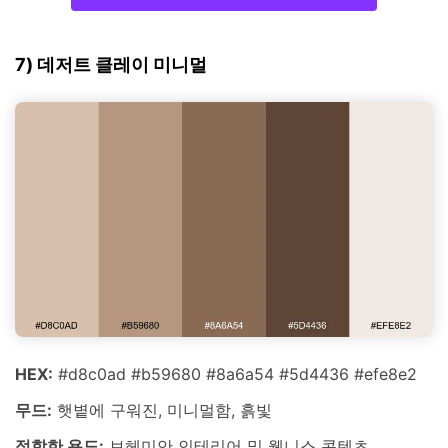
7) 데저트 클레이 미니멀
HEX:
#d8c0ad #b59680 #8a6a54 #5d4436 #efe8e2
무드:
햇볕에 구워진, 미니멀함, 흙빛
적합한 용도:
보헤미안 인테리어 및 웰니스 콘텐츠