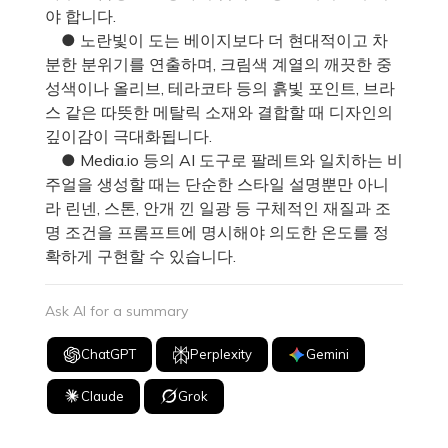
야 합니다.
● 노란빛이 도는 베이지보다 더 현대적이고 차
분한 분위기를 연출하며, 크림색 계열의 깨끗한 중
성색이나 올리브, 테라코타 등의 흙빛 포인트, 브라
스 같은 따뜻한 메탈릭 소재와 결합할 때 디자인의
깊이감이 극대화됩니다.
● Media.io 등의 AI 도구로 팔레트와 일치하는 비
주얼을 생성할 때는 단순한 스타일 설명뿐만 아니
라 린넨, 스톤, 안개 낀 일광 등 구체적인 재질과 조
명 조건을 프롬프트에 명시해야 의도한 온도를 정
확하게 구현할 수 있습니다.
Ask AI for a summary
ChatGPT
Perplexity
Gemini
Claude
Grok