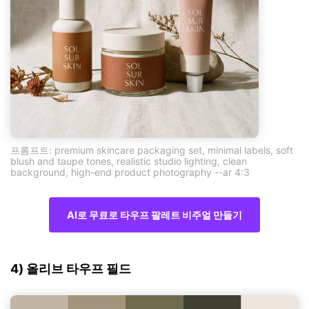
프롬프트: premium skincare packaging set, minimal labels, soft
blush and taupe tones, realistic studio lighting, clean
background, high-end product photography --ar 4:3
AI로 무료로 타우프 팔레트 비주얼 만들기
4) 올리브 타우프 필드