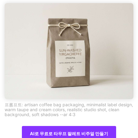
프롬프트: artisan coffee bag packaging, minimalist label design,
warm taupe and cream colors, realistic studio shot, clean
background, soft shadows --ar 4:3
AI로 무료로 타우프 팔레트 비주얼 만들기