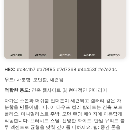
HEX:
#c8c1b7 #a79f95 #7d7368 #4e453f #e7e2dc
무드:
차분함, 모던함, 세련됨
적합한 용도:
건축 웹사이트 및 현대적인 인테리어
차가운 스톤과 머쉬룸 언더톤이 세련되고 갤러리 같은 차
분함을 만들어냅니다. 이 타우프 컬러 팔레트는 건축 포트
폴리오, 미니멀리스트 주방, 모던 랜딩 페이지에 아름답게
작동합니다. 브러시드 스틸, 선명한 화이트, 단일 뮤티드 블
루 액센트로 균형을 맞춰 깊이를 더하세요. 팁: 중간 톤을