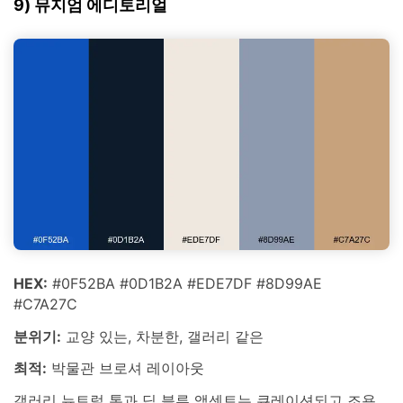
9) 뮤지엄 에디토리얼
HEX:
#0F52BA #0D1B2A #EDE7DF #8D99AE
#C7A27C
분위기:
교양 있는, 차분한, 갤러리 같은
최적:
박물관 브로셔 레이아웃
갤러리 뉴트럴 톤과 딥 블루 액센트는 큐레이션되고 조용