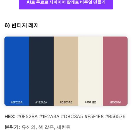
AI로 무료로 사파이어 팔레트 비주얼 만들기
6) 빈티지 레저
HEX:
#0F52BA #1E2A3A #D8C3A5 #F5F1E8 #B56576
분위기:
유산의, 책 같은, 세련된