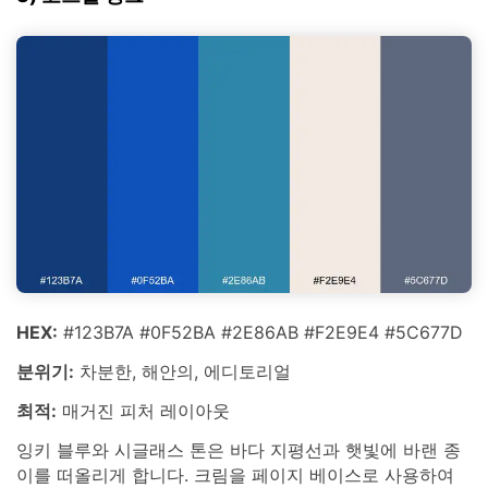
HEX:
#123B7A #0F52BA #2E86AB #F2E9E4 #5C677D
분위기:
차분한, 해안의, 에디토리얼
최적:
매거진 피처 레이아웃
잉키 블루와 시글래스 톤은 바다 지평선과 햇빛에 바랜 종
이를 떠올리게 합니다. 크림을 페이지 베이스로 사용하여