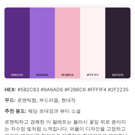
HEX:
#5B2C83 #9A6AD6 #F2B6C6 #FFF1F4 #2F2235
무드:
로맨틱함, 부드러움, 현대적
추천 용도:
웨딩 초대장과 뷰티 소셜
로맨틱하고 경쾌한 이 팔레트는 블러시 꽃잎 위로 쏟아지
는 자수정 빛처럼 느껴집니다. 퍼플이 디자인을 고정하고