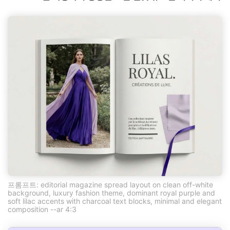
프롬프트: editorial magazine spread layout on clean off-white
background, luxury fashion theme, dominant royal purple and
soft lilac accents with charcoal text blocks, minimal and elegant
composition --ar 4:3