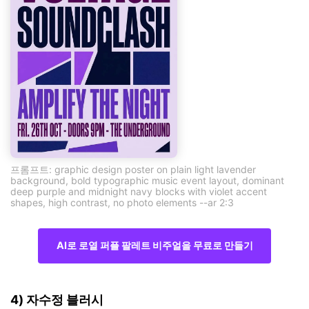
프롬프트: graphic design poster on plain light lavender
background, bold typographic music event layout, dominant
deep purple and midnight navy blocks with violet accent
shapes, high contrast, no photo elements --ar 2:3
AI로 로열 퍼플 팔레트 비주얼을 무료로 만들기
4) 자수정 블러시