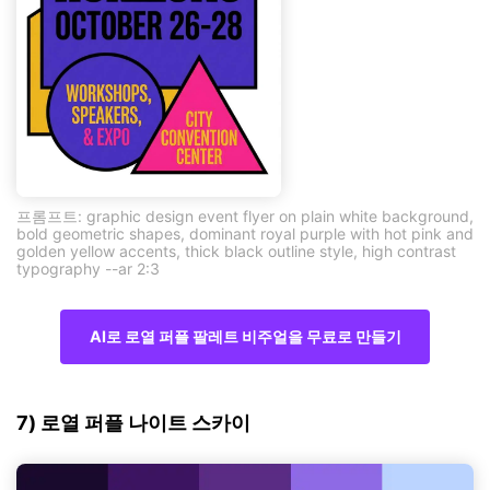
프롬프트: graphic design event flyer on plain white background,
bold geometric shapes, dominant royal purple with hot pink and
golden yellow accents, thick black outline style, high contrast
typography --ar 2:3
AI로 로열 퍼플 팔레트 비주얼을 무료로 만들기
7) 로열 퍼플 나이트 스카이