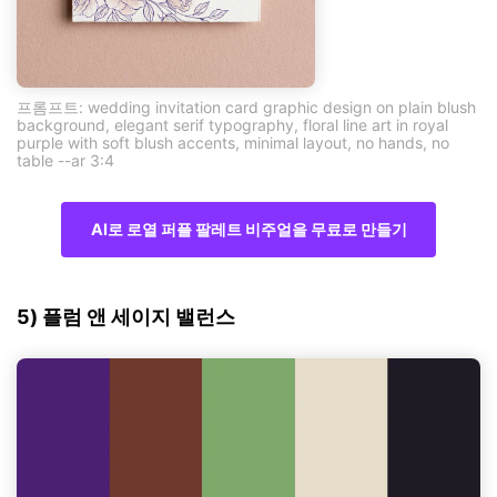
프롬프트: wedding invitation card graphic design on plain blush
background, elegant serif typography, floral line art in royal
purple with soft blush accents, minimal layout, no hands, no
table --ar 3:4
AI로 로열 퍼플 팔레트 비주얼을 무료로 만들기
5) 플럼 앤 세이지 밸런스