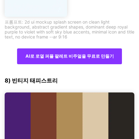
프롬프트: 2d ui mockup splash screen on clean light
background, abstract gradient shapes, dominant deep royal
purple to violet with soft sky blue accents, minimal icon and title
text, no device frame --ar 9:16
AI로 로열 퍼플 팔레트 비주얼을 무료로 만들기
8) 빈티지 태피스트리