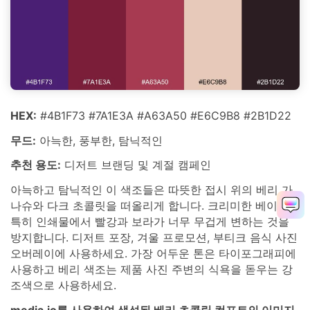
HEX:
#4B1F73 #7A1E3A #A63A50 #E6C9B8 #2B1D22
무드:
아늑한, 풍부한, 탐닉적인
추천 용도:
디저트 브랜딩 및 계절 캠페인
아늑하고 탐닉적인 이 색조들은 따뜻한 접시 위의 베리 가
나슈와 다크 초콜릿을 떠올리게 합니다. 크리미한 베이지는
특히 인쇄물에서 빨강과 보라가 너무 무겁게 변하는 것을
방지합니다. 디저트 포장, 겨울 프로모션, 부티크 음식 사진
오버레이에 사용하세요. 가장 어두운 톤은 타이포그래피에
사용하고 베리 색조는 제품 사진 주변의 식욕을 돋우는 강
조색으로 사용하세요.