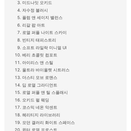
미드나잇 오키드
자수정 블러시
플럼 앤 세이지 밸런스
리갈 팝 아트
로열 퍼플 나이트 스카이
빈티지 태피스트리
소프트 라일락 미니멀 UI
베리 초콜릿 컴포트
아이리스 앤 스틸
울트라 바이올렛 시트러스
더스티 모브 로맨스
딥 로열 그라디언트
로열 퍼플 앤 틸 스플래시
오키드 펄 웨딩
코스믹 네온 악센트
헤리티지 라이브러리
모던 갤러리 화이트 스페이스
윈터 로열 프로스트