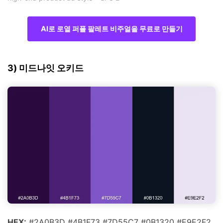
AI로 로열 퍼플 팔레트 비주얼을 무료로 만들기
3) 미드나잇 오키드
HEX:
#2A0B3D #4B1F73 #7D55C7 #0B1320 #E9E2F2