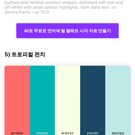
buttons and minimal product shapes, dominant soft teal and
off-white with small salmon highlights, dark slate text, no
device frame --ar 16:9
AI로 무료로 연어색 틸 팔레트 시각 자료 만들기
5) 트로피컬 펀치