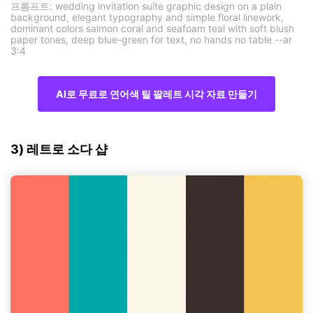
프롬프트: wedding invitation suite graphic design on a plain
background, elegant typography and simple floral linework,
dominant colors salmon coral and seafoam teal with soft blush
paper tones, deep blue-green for text, no hands no table --ar
3:4
AI로 무료로 연어색 틸 팔레트 시각 자료 만들기
3) 레트로 소다 샵