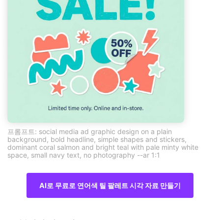
프롬프트: social media ad graphic design on a plain
background, bold headline, simple shapes and stickers,
dominant coral salmon and bright teal with pale minty white
space, small navy text, no photography --ar 1:1
AI로 무료로 연어색 틸 팔레트 시각 자료 만들기