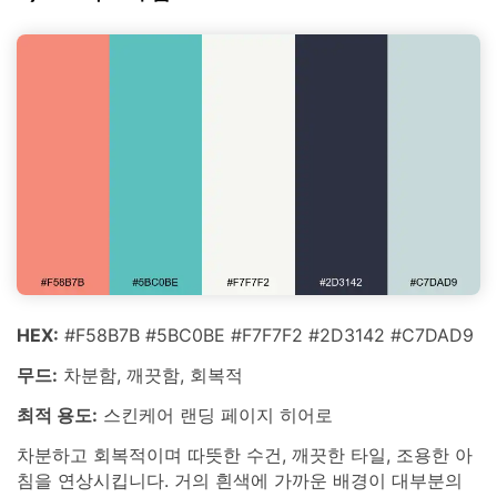
HEX:
#F58B7B #5BC0BE #F7F7F2 #2D3142 #C7DAD9
무드:
차분함, 깨끗함, 회복적
최적 용도:
스킨케어 랜딩 페이지 히어로
차분하고 회복적이며 따뜻한 수건, 깨끗한 타일, 조용한 아
침을 연상시킵니다. 거의 흰색에 가까운 배경이 대부분의