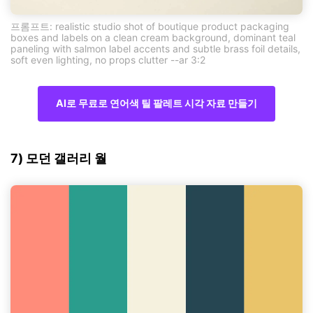
프롬프트: realistic studio shot of boutique product packaging
boxes and labels on a clean cream background, dominant teal
paneling with salmon label accents and subtle brass foil details,
soft even lighting, no props clutter --ar 3:2
AI로 무료로 연어색 틸 팔레트 시각 자료 만들기
7) 모던 갤러리 월