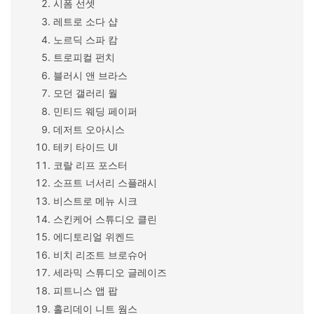
시폼 선셋
레트로 소다 샵
노르딕 스파 캄
트로피컬 펀치
블러시 앤 브라스
모던 갤러리 월
민티드 웨딩 페이퍼
데저트 오아시스
테키 타이드 UI
코랄 리프 포스터
소프트 너서리 스플래시
비스트로 메뉴 시크
스킨케어 스튜디오 클린
에디토리얼 위켄드
비치 리조트 브로슈어
세라믹 스튜디오 글레이즈
피트니스 앱 팝
홀리데이 니트 웜스