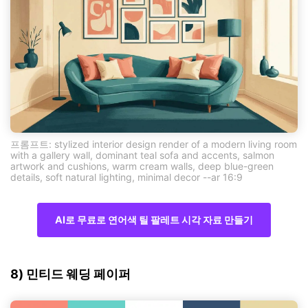
프롬프트: stylized interior design render of a modern living room
with a gallery wall, dominant teal sofa and accents, salmon
artwork and cushions, warm cream walls, deep blue-green
details, soft natural lighting, minimal decor --ar 16:9
AI로 무료로 연어색 틸 팔레트 시각 자료 만들기
8) 민티드 웨딩 페이퍼