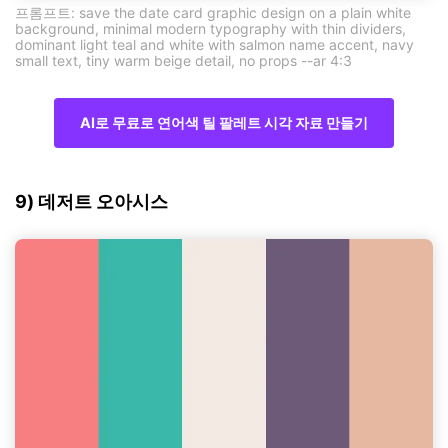
프롬프트: save the date card graphic design on a plain white
background, minimal modern typography with thin dividers,
dominant light teal and white with salmon name accent, navy
small text, tiny warm beige detail, no props --ar 4:3
AI로 무료로 연어색 틸 팔레트 시각 자료 만들기
9) 데저트 오아시스