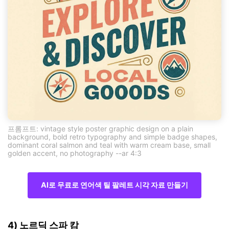
프롬프트: vintage style poster graphic design on a plain
background, bold retro typography and simple badge shapes,
dominant coral salmon and teal with warm cream base, small
golden accent, no photography --ar 4:3
AI로 무료로 연어색 틸 팔레트 시각 자료 만들기
4) 노르딕 스파 캄