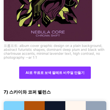
프롬프트: album cover graphic design on a plain background,
abstract futuristic shapes, dominant deep plum and black with
chartreuse accents, minimal lavender text, high contrast, no
photography --ar 1:1
AI로 무료로 보색 팔레트 비주얼 만들기
7) 스카이와 코퍼 밸런스