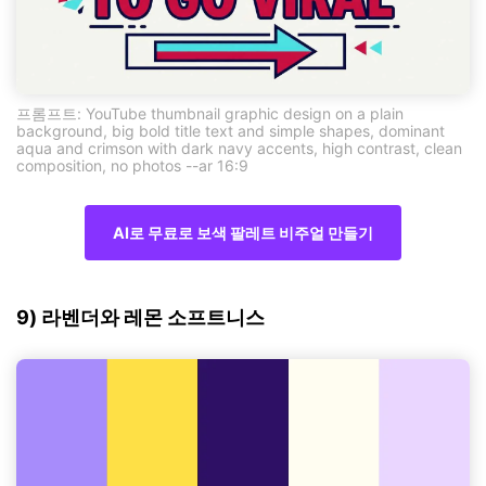
프롬프트: YouTube thumbnail graphic design on a plain
background, big bold title text and simple shapes, dominant
aqua and crimson with dark navy accents, high contrast, clean
composition, no photos --ar 16:9
AI로 무료로 보색 팔레트 비주얼 만들기
9) 라벤더와 레몬 소프트니스