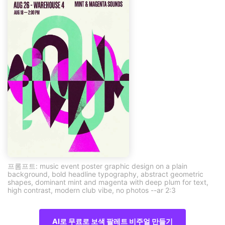
프롬프트: music event poster graphic design on a plain
background, bold headline typography, abstract geometric
shapes, dominant mint and magenta with deep plum for text,
high contrast, modern club vibe, no photos --ar 2:3
AI로 무료로 보색 팔레트 비주얼 만들기