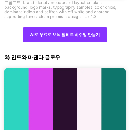
프롬프트: brand identity moodboard layout on plain
background, logo marks, typography samples, color chips,
dominant indigo and saffron with off white and charcoal
supporting tones, clean premium design --ar 4:3
AI로 무료로 보색 팔레트 비주얼 만들기
3) 민트와 마젠타 글로우