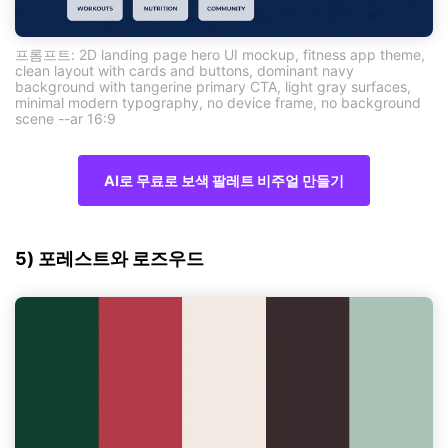
프롬프트: 2D landing page hero UI mockup, fitness app theme,
clean layout with cards and buttons, dominant navy
background with tangerine primary CTA, light gray surfaces,
minimal modern typography, no device frame, no background
scene --ar 16:9
AI로 무료로 보색 팔레트 비주얼 만들기
5) 포레스트와 로즈우드