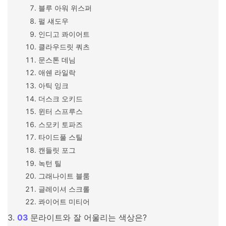
블루 아워 위스퍼
펄 섀도우
인디고 콰이어트
클라우드릿 쿼츠
문스톤 데님
애쉔 라일락
아틱 잉크
더스크 오키드
윈터 스프루스
스모키 토파즈
타이드풀 스틸
캔들릿 포그
녹턴 틸
그래나이트 블룸
글레이셔 스크롤
콰이어트 미티어
문라이트와 잘 어울리는 색상은?