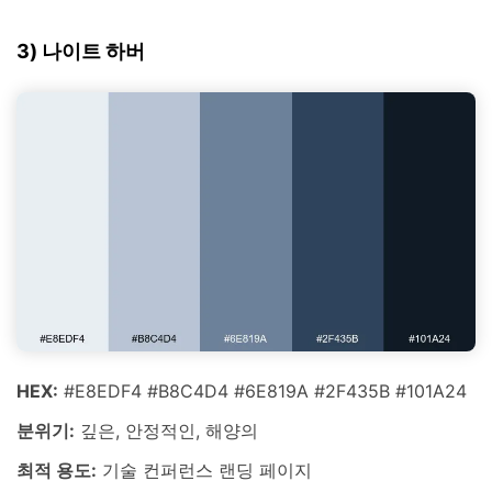
3) 나이트 하버
HEX:
#E8EDF4 #B8C4D4 #6E819A #2F435B #101A24
분위기:
깊은, 안정적인, 해양의
최적 용도:
기술 컨퍼런스 랜딩 페이지