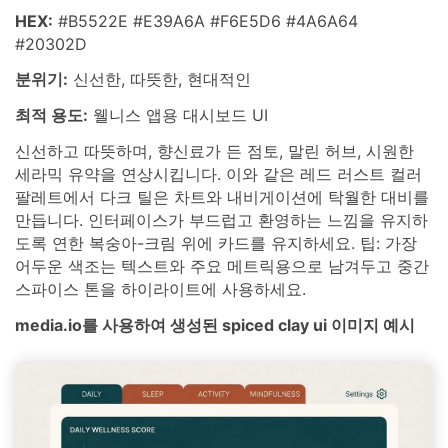
HEX:
#B5522E #E39A6A #F6E5D6 #4A6A64
#20302D
분위기:
신선한, 따뜻한, 현대적인
최적 용도:
웰니스 앱용 대시보드 UI
신선하고 따뜻하며, 향신료가 든 점토, 말린 허브, 시원한
세라믹 유약을 연상시킵니다. 이와 같은 레드 러스트 컬러
팔레트에서 다크 틸은 차트와 내비게이션에 탁월한 대비를
만듭니다. 인터페이스가 부드럽고 환영하는 느낌을 유지하
도록 연한 복숭아-크림 위에 카드를 유지하세요. 팁: 가장
어두운 색조는 텍스트와 주요 메트릭용으로 남겨두고 중간
스파이스 톤을 하이라이트에 사용하세요.
media.io를 사용하여 생성된 spiced clay ui 이미지 예시