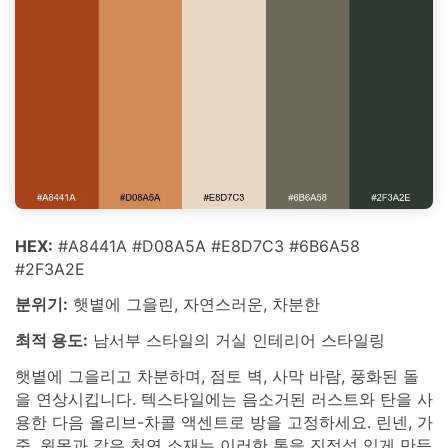
HEX:
#A8441A #D08A5A #E8D7C3 #6B6A58
#2F3A2E
분위기:
햇볕에 그을린, 자연스러운, 차분한
최적 용도:
남서부 스타일의 거실 인테리어 스타일링
햇볕에 그을리고 차분하며, 점토 벽, 사막 바람, 풍화된 돌
을 연상시킵니다. 텍스타일에는 음소거된 러스트와 탄을 사
용한 다음 올리브-차콜 액센트로 방을 고정하세요. 린넨, 가
죽, 원목과 같은 천연 소재는 이러한 톤을 진정성 있게 만듭