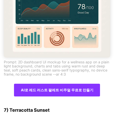
Prompt: 2D dashboard UI mockup for a wellness app on a plain
light background, charts and tabs using warm rust and deep
teal, soft peach cards, clean sans-serif typography, no device
frame, no background scene --ar 4:3
AI로 레드 러스트 팔레트 비주얼 무료로 만들기
7) Terracotta Sunset