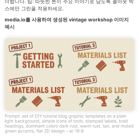
더합니다. 팁: 따뜻한 톤이 주요 이야기로 남도록 콜아웃 박
스에만 그린을 적용하세요.
media.io를 사용하여 생성된 vintage workshop 이미지
예시
Prompt: set of DIY tutorial blog graphic templates on a plain
light background, simple icons of tools, stamped labels, bold
headings, dominant colors dark rust, warm rust, tan, and muted
green accents, flat 2D design --ar 16:9