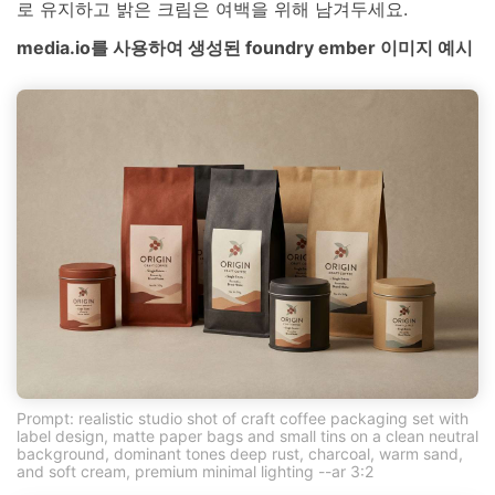
로 유지하고 밝은 크림은 여백을 위해 남겨두세요.
media.io를 사용하여 생성된 foundry ember 이미지 예시
Prompt: realistic studio shot of craft coffee packaging set with
label design, matte paper bags and small tins on a clean neutral
background, dominant tones deep rust, charcoal, warm sand,
and soft cream, premium minimal lighting --ar 3:2