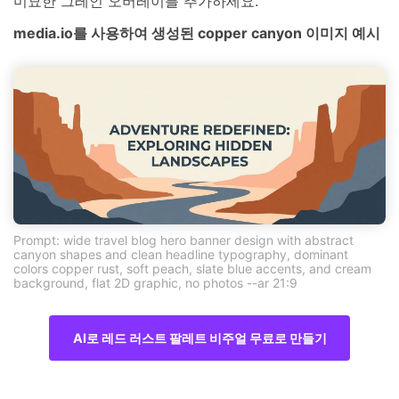
미묘한 그레인 오버레이를 추가하세요.
media.io를 사용하여 생성된 copper canyon 이미지 예시
Prompt: wide travel blog hero banner design with abstract
canyon shapes and clean headline typography, dominant
colors copper rust, soft peach, slate blue accents, and cream
background, flat 2D graphic, no photos --ar 21:9
AI로 레드 러스트 팔레트 비주얼 무료로 만들기