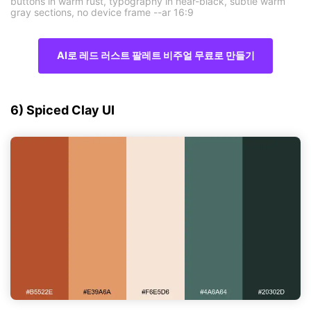
buttons in warm rust, typography in near-black, subtle warm
gray sections, no device frame --ar 16:9
AI로 레드 러스트 팔레트 비주얼 무료로 만들기
6) Spiced Clay UI