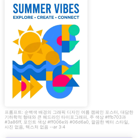
프롬프트: 순백색 배경의 그래픽 디자인 여름 캠페인 포스터, 대담한
기하학적 형태와 큰 헤드라인 타이포그래피, 주 색상 #ffb703과
#3a86ff, 포인트 색상 #ff006e와 #06d6a0, 깔끔한 벡터 스타일,
사진 없음, 텍스처 없음 --ar 3:4