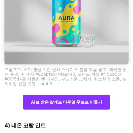
프롬프트: 소다 캔을 위한 실사 스튜디오 촬영 제품 광고, 깨끗한 밝
은 배경, 주 색상 #00bbf9와 #fee440, 포인트 색상 #f15bb5와
#00f5d4를 사용한 캔 디자인, 부드러운 그림자, 최소한의 소품, 프
리미엄 상업 조명 --ar 4:3
AI로 밝은 팔레트 비주얼 무료로 만들기
4) 네온 코랄 민트