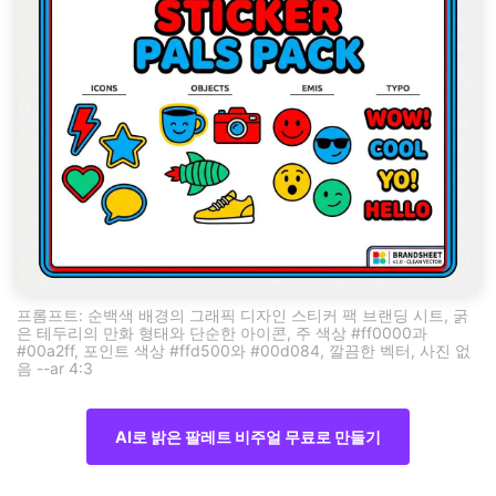
프롬프트: 순백색 배경의 그래픽 디자인 스티커 팩 브랜딩 시트, 굵
은 테두리의 만화 형태와 단순한 아이콘, 주 색상 #ff0000과
#00a2ff, 포인트 색상 #ffd500와 #00d084, 깔끔한 벡터, 사진 없
음 --ar 4:3
AI로 밝은 팔레트 비주얼 무료로 만들기