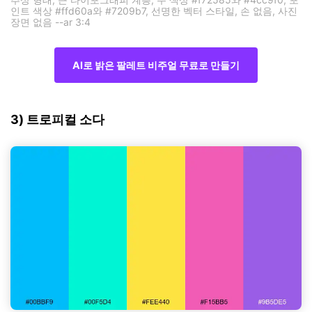
인트 색상 #ffd60a와 #7209b7, 선명한 벡터 스타일, 손 없음, 사진
장면 없음 --ar 3:4
AI로 밝은 팔레트 비주얼 무료로 만들기
3) 트로피컬 소다