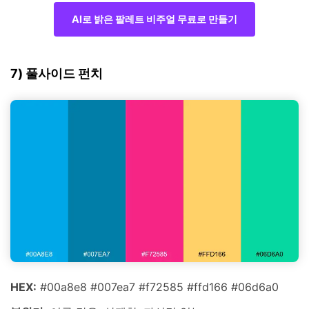
AI로 밝은 팔레트 비주얼 무료로 만들기
7) 풀사이드 펀치
HEX:
#00a8e8 #007ea7 #f72585 #ffd166 #06d6a0