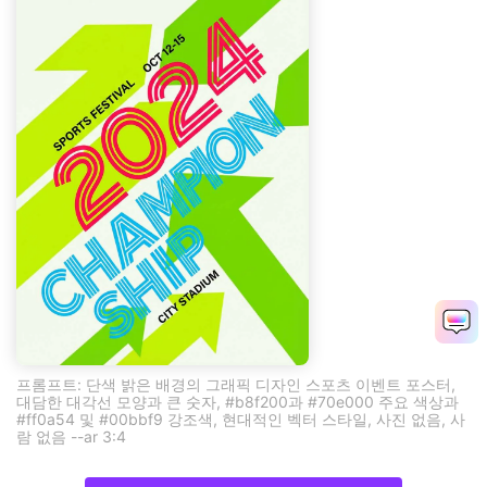
프롬프트: 단색 밝은 배경의 그래픽 디자인 스포츠 이벤트 포스터,
대담한 대각선 모양과 큰 숫자, #b8f200과 #70e000 주요 색상과
#ff0a54 및 #00bbf9 강조색, 현대적인 벡터 스타일, 사진 없음, 사
람 없음 --ar 3:4