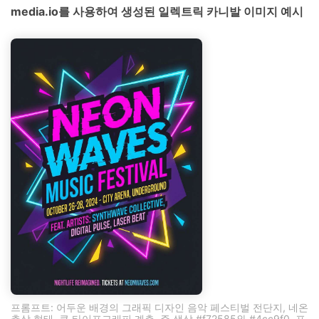
media.io를 사용하여 생성된 일렉트릭 카니발 이미지 예시
프롬프트: 어두운 배경의 그래픽 디자인 음악 페스티벌 전단지, 네온
추상 형태, 큰 타이포그래피 계층, 주 색상 #f72585와 #4cc9f0, 포