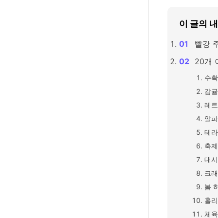
이 글의 
빨강 
20개 
수확
감귤
레트
알파
테라
축제
대시
크래
봄 
홀리
체육