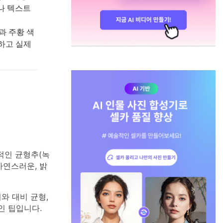
나 텍스트
과 주황 색
환하고 실제
적인 균형추(녹
자연스러운, 밝
와 대비 균형,
인 팁입니다.