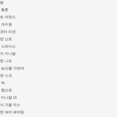
밭
 황혼
트 아몬드
 과수원
코타 리넨
란 난로
 스파이스
지 카니발
한 니트
 농산물 가판대
윈 시크
 박
 향신료
 미니멀 UI
식 가을 믹스
한 대비 페어링