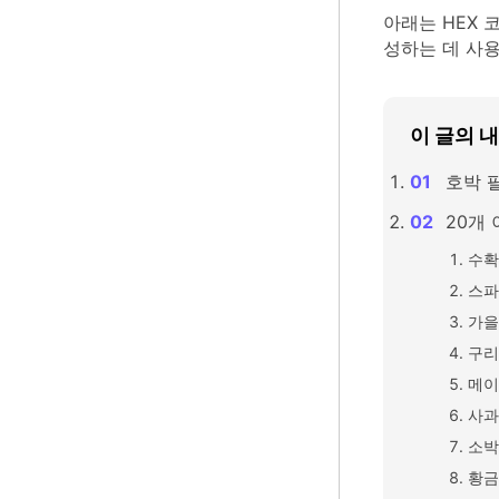
아래는 HEX 
성하는 데 사용
이 글의 
호박 
20개 
수확
스파
가을
구리
메이
사과
소박
황금