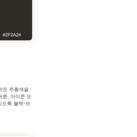
밝은 주황색을
튼, 아이콘 또
되도록 블랙-브