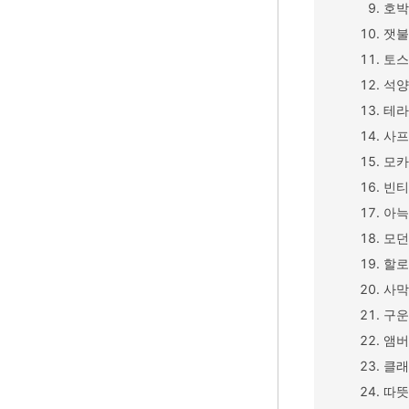
호박
잿불
토스
석양
테라
사프
모카
빈티
아늑
모던
할로
사막
구운
앰버
클래
따뜻