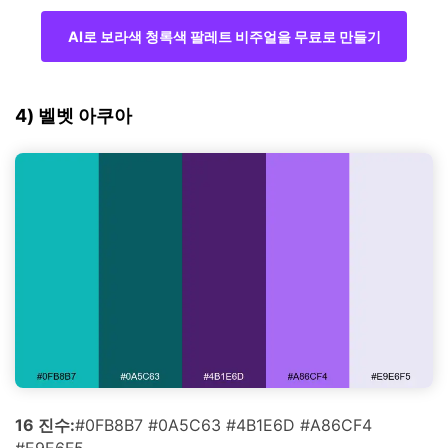
AI로 보라색 청록색 팔레트 비주얼을 무료로 만들기
4) 벨벳 아쿠아
16 진수:
#0FB8B7 #0A5C63 #4B1E6D #A86CF4
#E9E6F5