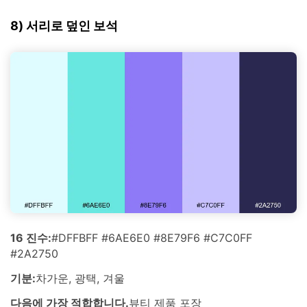
8) 서리로 덮인 보석
16 진수:
#DFFBFF #6AE6E0 #8E79F6 #C7C0FF
#2A2750
기분:
차가운, 광택, 겨울
다음에 가장 적합합니다.
뷰티 제품 포장