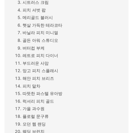
시트러스 크림
피치 셔벗 팝
메리골드 블러시
햇살 가득한 테라코타
바닐라 피치 미니멀
골든 아워 스튜디오
버터컵 부케
레트로 피치 다이너
부드러운 사암
망고 피치 스플래시
해안 피치 브리즈
피치 말차
따뜻한 파스텔 유아방
럭셔리 피치 골드
가을 과수원
플로럴 문구류
모던 웹 랜딩
웨딩 브런치