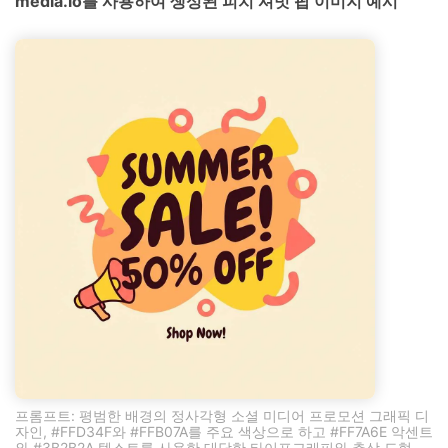
media.io를 사용하여 생성된 피치 셔벗 팝 이미지 예시
프롬프트: 평범한 배경의 정사각형 소셜 미디어 프로모션 그래픽 디
자인, #FFD34F와 #FFB07A를 주요 색상으로 하고 #FF7A6E 악센트
와 #3B2B2A 텍스트를 사용한 대담한 타이포그래피와 추상 도형,