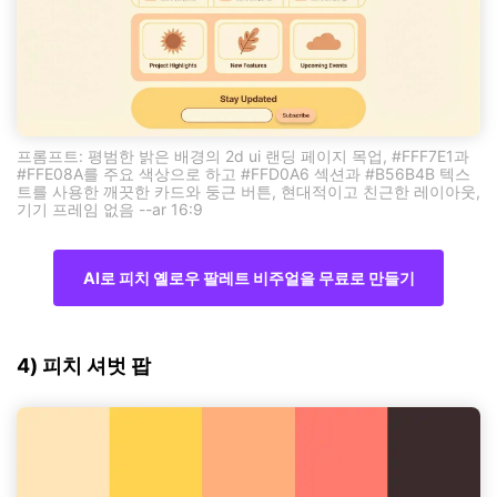
프롬프트: 평범한 밝은 배경의 2d ui 랜딩 페이지 목업, #FFF7E1과
#FFE08A를 주요 색상으로 하고 #FFD0A6 섹션과 #B56B4B 텍스
트를 사용한 깨끗한 카드와 둥근 버튼, 현대적이고 친근한 레이아웃,
기기 프레임 없음 --ar 16:9
AI로 피치 옐로우 팔레트 비주얼을 무료로 만들기
4) 피치 셔벗 팝