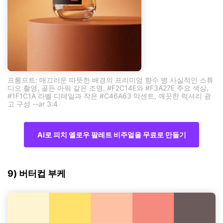
프롬프트: 매끄러운 따뜻한 배경의 프리미엄 향수 병 사실적인 스튜
디오 촬영, 골든 아워 같은 조명, #F2C14E와 #F3A27E 주요 색상,
#1F1C1A 라벨 디테일과 작은 #C46A63 악센트, 깨끗한 럭셔리 광
고 구성 --ar 3:4
AI로 피치 옐로우 팔레트 비주얼을 무료로 만들기
9) 버터컵 부케