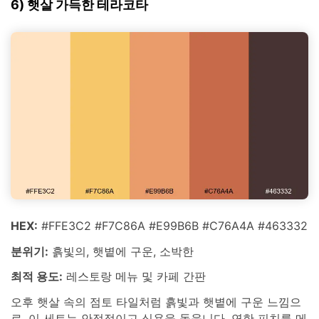
6) 햇살 가득한 테라코타
HEX:
#FFE3C2 #F7C86A #E99B6B #C76A4A #463332
분위기:
흙빛의, 햇볕에 구운, 소박한
최적 용도:
레스토랑 메뉴 및 카페 간판
오후 햇살 속의 점토 타일처럼 흙빛과 햇볕에 구운 느낌으
로, 이 세트는 안정적이고 식욕을 돋웁니다. 연한 피치를 메