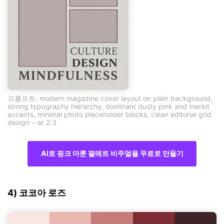
프롬프트: modern magazine cover layout on plain background,
strong typography hierarchy, dominant dusty pink and merlot
accents, minimal photo placeholder blocks, clean editorial grid
design --ar 2:3
AI로 핑크 마룬 팔레트 비주얼을 무료로 만들기
4) 코코아 로즈