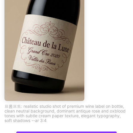
프롬프트: realistic studio shot of premium wine label on bottle,
clean neutral background, dominant antique rose and oxblood
tones with subtle cream paper texture, elegant typography,
soft shadows --ar 3:4