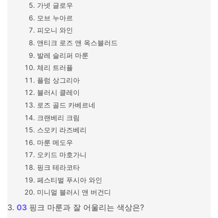
가넷 글로우
모브 누아르
피오니 와인
앤티크 로즈 앤 옥스블러드
발레 슬리퍼 마룬
체리 트러플
플럼 상그리아
블러시 클레이
로즈 골드 카베르네
크랜베리 크림
스모키 라즈베리
마룬 메도우
오키드 마호가니
핑크 테라코타
페스티벌 푸시아 와인
미니멀 블러시 앤 버건디
핑크 마룬과 잘 어울리는 색상은?