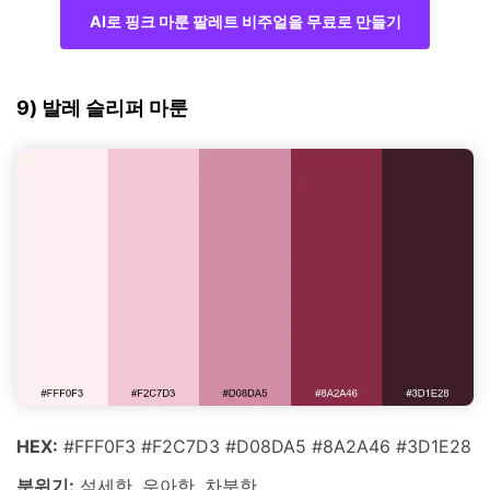
AI로 핑크 마룬 팔레트 비주얼을 무료로 만들기
9) 발레 슬리퍼 마룬
HEX:
#FFF0F3 #F2C7D3 #D08DA5 #8A2A46 #3D1E28
분위기:
섬세한, 우아한, 차분한