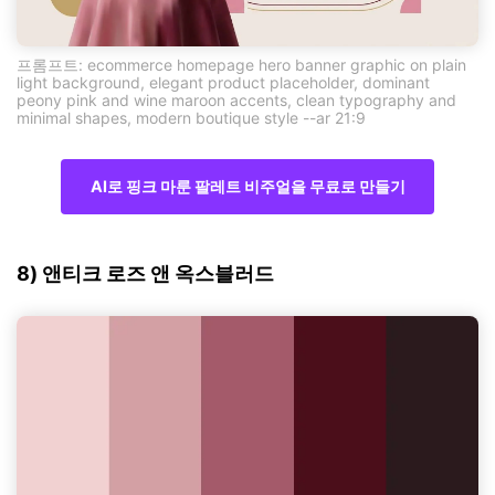
프롬프트: ecommerce homepage hero banner graphic on plain
light background, elegant product placeholder, dominant
peony pink and wine maroon accents, clean typography and
minimal shapes, modern boutique style --ar 21:9
AI로 핑크 마룬 팔레트 비주얼을 무료로 만들기
8) 앤티크 로즈 앤 옥스블러드