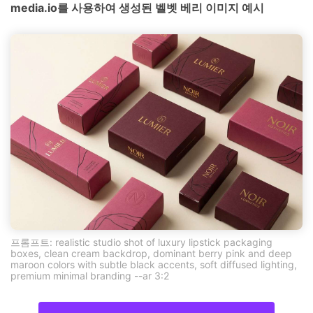
media.io를 사용하여 생성된 벨벳 베리 이미지 예시
프롬프트: realistic studio shot of luxury lipstick packaging
boxes, clean cream backdrop, dominant berry pink and deep
maroon colors with subtle black accents, soft diffused lighting,
premium minimal branding --ar 3:2