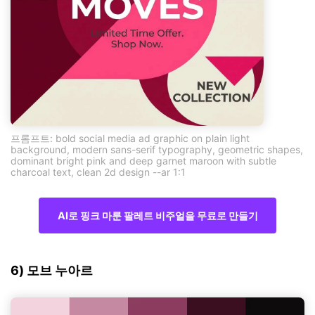
프롬프트: bold social media ad graphic on plain light
background, modern sans-serif typography, geometric shapes,
dominant bright pink and deep garnet maroon with subtle
charcoal text, clean 2d design --ar 1:1
AI로 핑크 마룬 팔레트 비주얼을 무료로 만들기
6) 모브 누아르