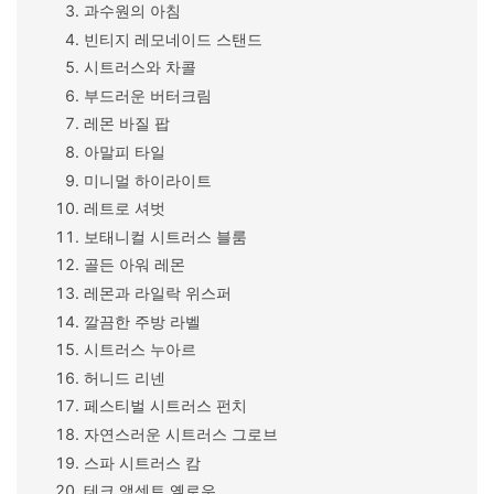
과수원의 아침
빈티지 레모네이드 스탠드
시트러스와 차콜
부드러운 버터크림
레몬 바질 팝
아말피 타일
미니멀 하이라이트
레트로 셔벗
보태니컬 시트러스 블룸
골든 아워 레몬
레몬과 라일락 위스퍼
깔끔한 주방 라벨
시트러스 누아르
허니드 리넨
페스티벌 시트러스 펀치
자연스러운 시트러스 그로브
스파 시트러스 캄
테크 액센트 옐로우