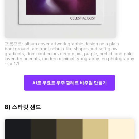
프롬프트: album cover artwork graphic design on a plain
background, abstract nebula-like shapes and soft glow
gradients, dominant colors deep plum, purple, orchid, and pale
lavender accents, modern minimal typography, no photography
--ar 1:1
AI로 무료로 우주 팔레트 비주얼 만들기
8) 스타릿 샌드