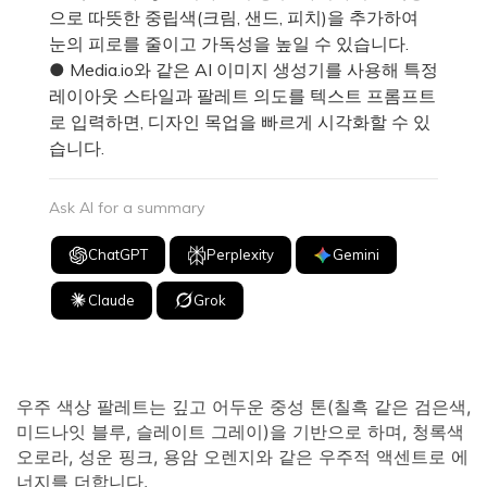
으로 따뜻한 중립색(크림, 샌드, 피치)을 추가하여
눈의 피로를 줄이고 가독성을 높일 수 있습니다.
● Media.io와 같은 AI 이미지 생성기를 사용해 특정
레이아웃 스타일과 팔레트 의도를 텍스트 프롬프트
로 입력하면, 디자인 목업을 빠르게 시각화할 수 있
습니다.
Ask AI for a summary
ChatGPT
Perplexity
Gemini
Claude
Grok
우주 색상 팔레트는 깊고 어두운 중성 톤(칠흑 같은 검은색,
미드나잇 블루, 슬레이트 그레이)을 기반으로 하며, 청록색
오로라, 성운 핑크, 용암 오렌지와 같은 우주적 액센트로 에
너지를 더합니다.