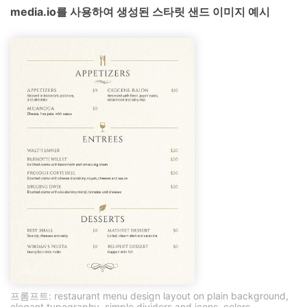
media.io를 사용하여 생성된 스타릿 샌드 이미지 예시
프롬프트: restaurant menu design layout on plain background,
elegant typography, simple dividers and icons, colors