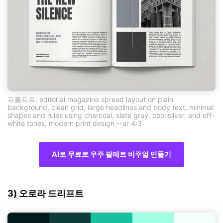
프롬프트: editorial magazine spread layout on plain
background, clean grid, large headlines and body text, minimal
shapes and rules using charcoal, slate gray, cool silver, and off-
white tones, modern print design --ar 4:3
AI로 무료로 우주 팔레트 비주얼 만들기
3) 오로라 드리프트