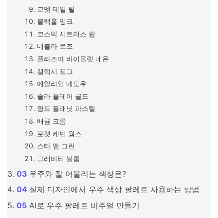
코멧 테일 틸
블랙홀 잉크
코스믹 시트러스 팝
네뷸라 로즈
플라즈마 바이올렛 네온
갤럭시 포그
에일리언 메도우
솔라 플레어 골드
링드 플래닛 파스텔
배큠 크롬
로켓 캐빈 웜스
스타 맵 그린
그래비티 블룸
우주와 잘 어울리는 색상은?
실제 디자인에서 우주 색상 팔레트 사용하는 방법
AI로 우주 팔레트 비주얼 만들기