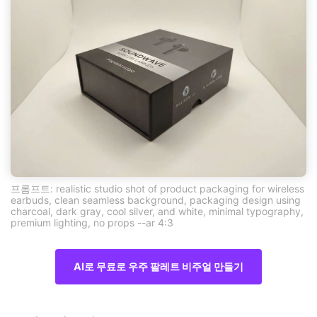
프롬프트: realistic studio shot of product packaging for wireless
earbuds, clean seamless background, packaging design using
charcoal, dark gray, cool silver, and white, minimal typography,
premium lighting, no props --ar 4:3
AI로 무료로 우주 팔레트 비주얼 만들기