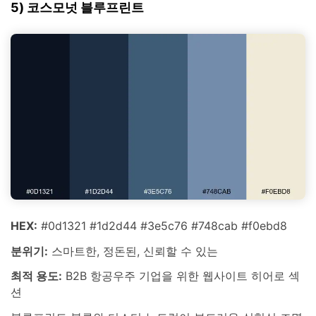
5) 코스모넛 블루프린트
HEX:
#0d1321 #1d2d44 #3e5c76 #748cab #f0ebd8
분위기:
스마트한, 정돈된, 신뢰할 수 있는
최적 용도:
B2B 항공우주 기업을 위한 웹사이트 히어로 섹
션