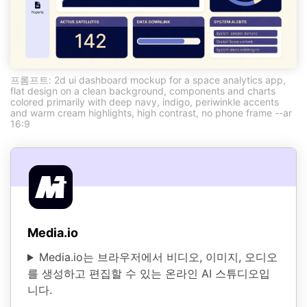
프롬프트: 2d ui dashboard mockup for a space analytics app,
flat design on a clean background, components and charts
colored primarily with deep navy, indigo, periwinkle accents
and warm cream highlights, high contrast, no phone frame --ar
16:9
Media.io
Media.io는 브라우저에서 비디오, 이미지, 오디오
를 생성하고 편집할 수 있는 온라인 AI 스튜디오입
니다.