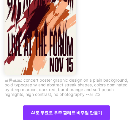
프롬프트: concert poster graphic design on a plain background,
bold typography and abstract streak shapes, colors dominated
by deep maroon, dark red, burnt orange and soft peach
highlights, high contrast, no photography --ar 2:3
AI로 무료로 우주 팔레트 비주얼 만들기