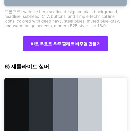
프롬프트: website hero section design on plain background,
headline, subhead, CTA buttons, and simple technical line
icons, colored with deep navy, steel blues, muted blue-gray,
and warm beige accents, modern B2B style --ar 16:9
AI로 무료로 우주 팔레트 비주얼 만들기
6) 새틀라이트 실버