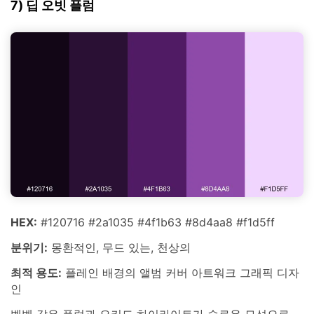
7) 딥 오빗 플럼
HEX:
#120716 #2a1035 #4f1b63 #8d4aa8 #f1d5ff
분위기:
몽환적인, 무드 있는, 천상의
최적 용도:
플레인 배경의 앨범 커버 아트워크 그래픽 디자
인
벨벳 같은 플럼과 오키드 하이라이트가 슬로우 모션으로