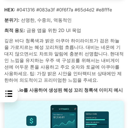
HEX:
#041316 #083a3f #0f6f7a #65d4d2 #e8fffe
분위기:
선명한, 수중의, 역동적인
최적 용도:
금융 앱을 위한 2D UI 목업
깊은 바다 청록색과 밝은 아쿠아 하이라이트가 검은 하늘
을 가로지르는 혜성 꼬리처럼 흐릅니다. 대비는 네온에 기
대지 않으면서도 차트와 알림에 충분히 선명합니다. 현대적
인 느낌을 유지하는 우주 색 구성표를 위해서는 내비게이
션에 어두운 톤을 사용하고 주요 숫자와 토글에 아쿠아를
사용하세요. 팁: 가장 밝은 시안을 인터랙티브 상태에만 제
한하여 의도적이고 프리미엄한 느낌을 주세요.
media.io를 사용하여 생성된 혜성 꼬리 청록색 이미지 예시