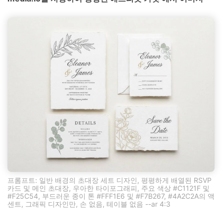
프롬프트: 일반 배경의 초대장 세트 디자인, 평평하게 배열된 RSVP
카드 및 메인 초대장, 우아한 타이포그래피, 주요 색상 #C1121F 및
#F25C54, 부드러운 종이 톤 #FFF1E6 및 #F7B267, #4A2C2A의 액
센트, 그래픽 디자인만, 손 없음, 테이블 없음 --ar 4:3