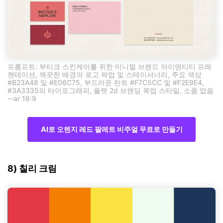
프롬프트: 부티크 스킨케어를 위한 미니멀 브랜드 아이덴티티 프레
젠테이션, 깨끗한 배경의 로고 락업 및 스테이셔너리, 주요 색상
#B23A48 및 #E06C75, 부드러운 틴트 #F7C5CC 및 #F2E9E4,
#3A3335의 타이포그래피, 플랫 2d 브랜딩 목업 스타일, 소품 없음
--ar 16:9
AI로 오렌지 레드 팔레트 비주얼 무료로 만들기
8) 칠리 크림