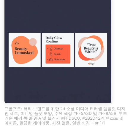
프롬프트: 뷰티 브랜드를 위한 2d 소셜 미디어 캐러셀 템플릿 디자
인 세트, 미니멀 플랫 모양, 주요 색상 #FF5A3D 및 #FF8A5B, 부드
러운 배경 #F8F9FA 및 블러시 #FFD6C0, #2B2D42의 텍스트 및
아이콘, 깔끔한 레이아웃, 사진 없음, 일반 배경 --ar 1:1