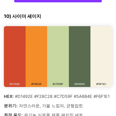
10) 사이더 세이지
HEX:
#D1492E #F28C28 #C7D59F #5A6B4E #F6F1E1
분위기:
자연스러운, 가을 느낌의, 균형잡힌
최적 용도:
유기농 식료품 제품 패키징 세트