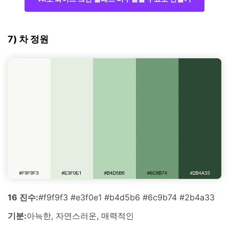
7) 차 정원
16 진수:
#f9f9f3 #e3f0e1 #b4d5b6 #6c9b74 #2b4a33
기분:
아늑한, 자연스러운, 매력적인