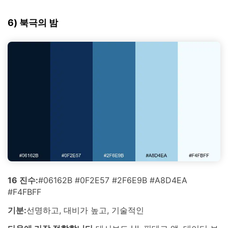
6) 북극의 밤
16 진수:
#06162B #0F2E57 #2F6E9B #A8D4EA
#F4FBFF
기분:
선명하고, 대비가 높고, 기술적인