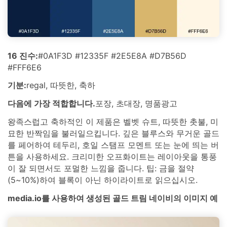
16 진수:
#0A1F3D #12335F #2E5E8A #D7B56D
#FFF6E6
기분:
regal, 따뜻한, 축하
다음에 가장 적합합니다.
포장, 초대장, 명품광고
왕족스럽고 축하적인 이 제품은 벨벳 슈트, 따뜻한 촛불, 미
묘한 반짝임을 불러일으킵니다. 깊은 블루스와 무거운 골드
를 페어하여 테두리, 호일 스탬프 모멘트 또는 눈에 띄는 버
튼을 사용하세요. 크리미한 오프화이트는 레이아웃을 통풍
이 잘 되면서도 포멀한 느낌을 줍니다. 팁: 금을 절약
(5~10%)하여 블록이 아닌 하이라이트로 읽으십시오.
media.io를 사용하여 생성된 골드 트림 네이비의 이미지 예