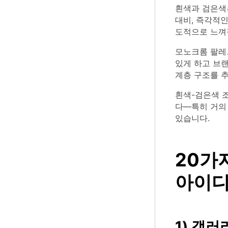
흰색과 검은색은
대비, 즉각적
도적으로 느껴
모노크롬 팔레트
있게 하고 브
계층 구조를 
흰색-검은색 
다—특히 거의
있습니다.
20가
아이디어
1) 갤러