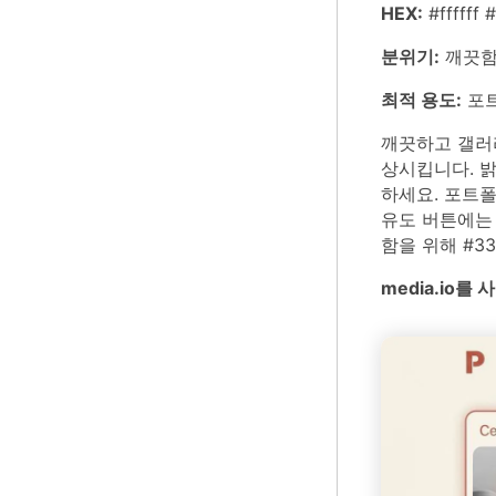
HEX:
#ffffff
분위기:
깨끗함,
최적 용도:
포트
깨끗하고 갤러
상시킵니다. 
하세요. 포트폴
유도 버튼에는
함을 위해 #3
media.io