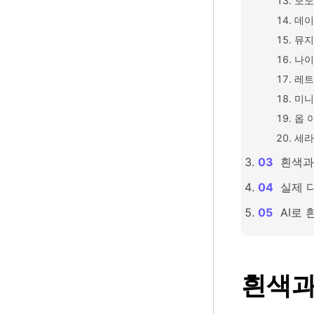
모노
데이
뮤지
나이
레트
미니
옵 
세라
흰색과
실제 
AI로
흰색과