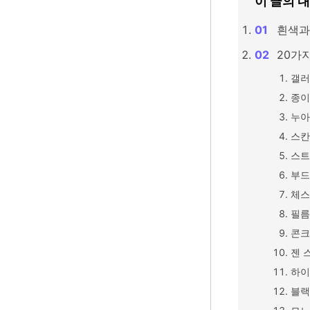
이 글의 
흰색과
20가
갤러
종이
누아
스칸
스트
부드
체스
필름
콘크
젠 
하이
블랙