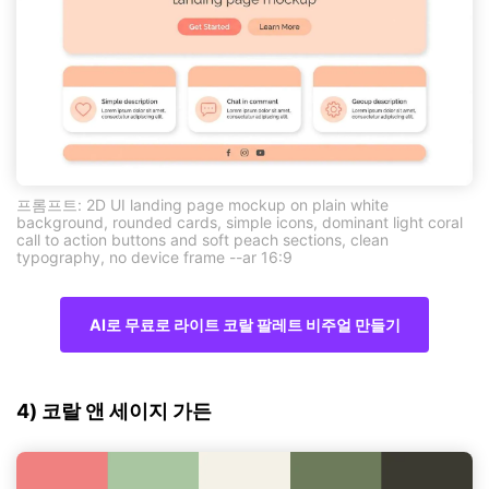
프롬프트: 2D UI landing page mockup on plain white
background, rounded cards, simple icons, dominant light coral
call to action buttons and soft peach sections, clean
typography, no device frame --ar 16:9
AI로 무료로 라이트 코랄 팔레트 비주얼 만들기
4) 코랄 앤 세이지 가든