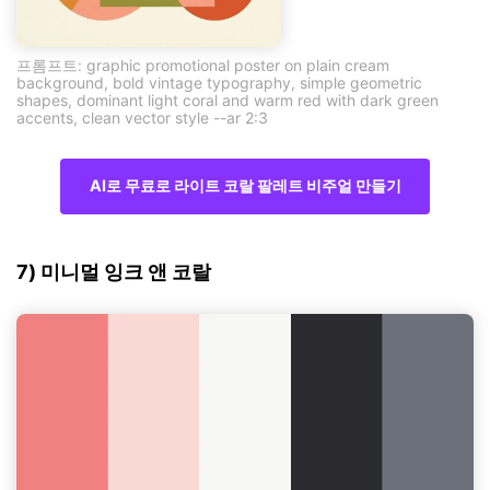
프롬프트: graphic promotional poster on plain cream
background, bold vintage typography, simple geometric
shapes, dominant light coral and warm red with dark green
accents, clean vector style --ar 2:3
AI로 무료로 라이트 코랄 팔레트 비주얼 만들기
7) 미니멀 잉크 앤 코랄