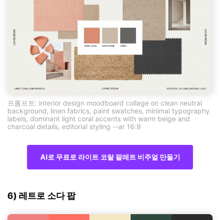
프롬프트: interior design moodboard collage on clean neutral
background, linen fabrics, paint swatches, minimal typography
labels, dominant light coral accents with warm beige and
charcoal details, editorial styling --ar 16:9
AI로 무료로 라이트 코랄 팔레트 비주얼 만들기
6) 레트로 소다 팝