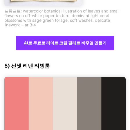
프롬프트: watercolor botanical illustration of leaves and small
flowers on off-white paper texture, dominant light coral
blossoms with sage green foliage, soft washes, delicate
linework --ar 3:4
AI로 무료로 라이트 코랄 팔레트 비주얼 만들기
5) 선셋 리넨 리빙룸