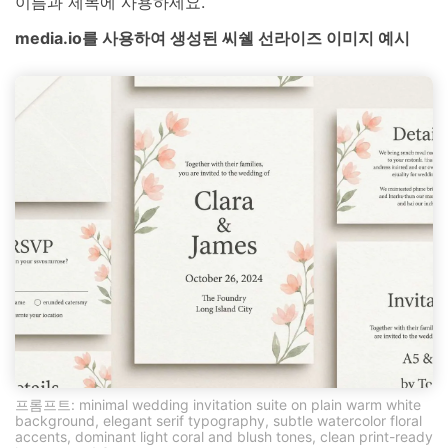
이름과 제목에 사용하세요.
media.io를 사용하여 생성된 씨쉘 선라이즈 이미지 예시
프롬프트: minimal wedding invitation suite on plain warm white
background, elegant serif typography, subtle watercolor floral
accents, dominant light coral and blush tones, clean print-ready