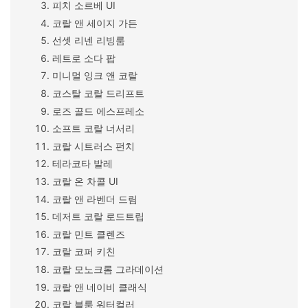
피치 소르베 UI
코랄 앤 세이지 가든
선셋 리넨 리빙룸
레트로 소다 팝
미니멀 잉크 앤 코랄
코스탈 코랄 드리프트
로즈 골드 에스프레소
소프트 코랄 너서리
코랄 시트러스 펀치
테라코타 발레
코랄 온 차콜 UI
코랄 앤 라벤더 드림
데저트 코랄 로드트립
코랄 민트 클렌즈
코랄 코퍼 키친
코랄 모노크롬 그라데이션
코랄 앤 네이비 클래식
코랄 블룸 워터컬러