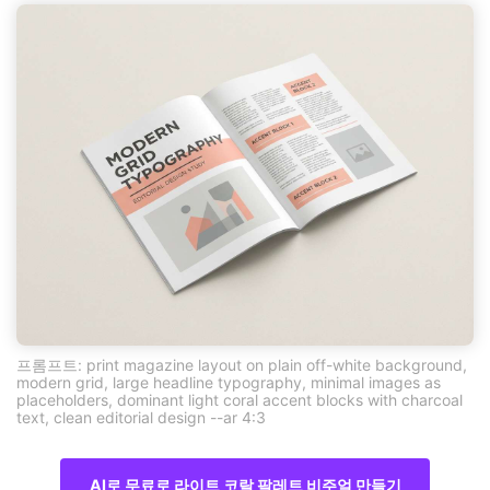
프롬프트: print magazine layout on plain off-white background,
modern grid, large headline typography, minimal images as
placeholders, dominant light coral accent blocks with charcoal
text, clean editorial design --ar 4:3
AI로 무료로 라이트 코랄 팔레트 비주얼 만들기