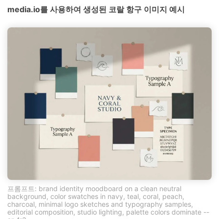
media.io를 사용하여 생성된 코랄 항구 이미지 예시
프롬프트: brand identity moodboard on a clean neutral
background, color swatches in navy, teal, coral, peach,
charcoal, minimal logo sketches and typography samples,
editorial composition, studio lighting, palette colors dominate --