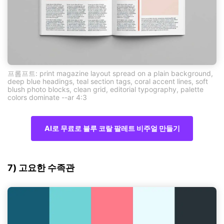
프롬프트: print magazine layout spread on a plain background,
deep blue headings, teal section tags, coral accent lines, soft
blush photo blocks, clean grid, editorial typography, palette
colors dominate --ar 4:3
AI로 무료로 블루 코랄 팔레트 비주얼 만들기
7) 고요한 수족관