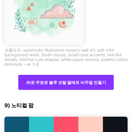
프롬프트: watercolor illustration nursery wall art, soft mint
background wash, blush clouds, small coral accents, teal line
details, minimal cute shapes, white paper texture, palette colors
dominate --ar 3:4
AI로 무료로 블루 코랄 팔레트 비주얼 만들기
9) 노티컬 팝