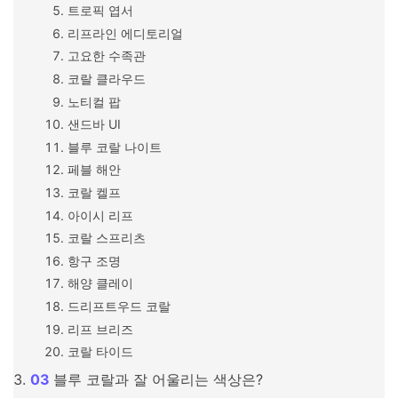
트로픽 엽서
리프라인 에디토리얼
고요한 수족관
코랄 클라우드
노티컬 팝
샌드바 UI
블루 코랄 나이트
페블 해안
코랄 켈프
아이시 리프
코랄 스프리츠
항구 조명
해양 클레이
드리프트우드 코랄
리프 브리즈
코랄 타이드
블루 코랄과 잘 어울리는 색상은?