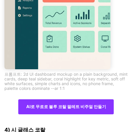
프롬프트: 2d UI dashboard mockup on a plain background, mint
cards, deep teal sidebar, coral highlight for key metric, soft off
white surfaces, simple charts and icons, no phone frame,
palette colors dominate --ar 1:1
AI로 무료로 블루 코랄 팔레트 비주얼 만들기
4) 시 글래스 코랄