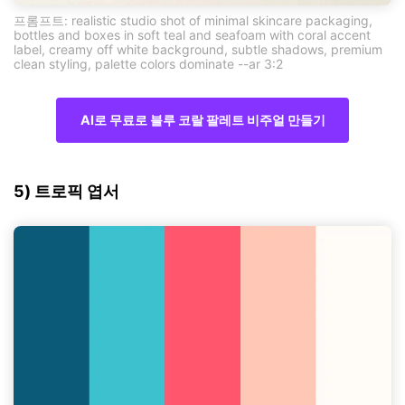
프롬프트: realistic studio shot of minimal skincare packaging,
bottles and boxes in soft teal and seafoam with coral accent
label, creamy off white background, subtle shadows, premium
clean styling, palette colors dominate --ar 3:2
AI로 무료로 블루 코랄 팔레트 비주얼 만들기
5) 트로픽 엽서