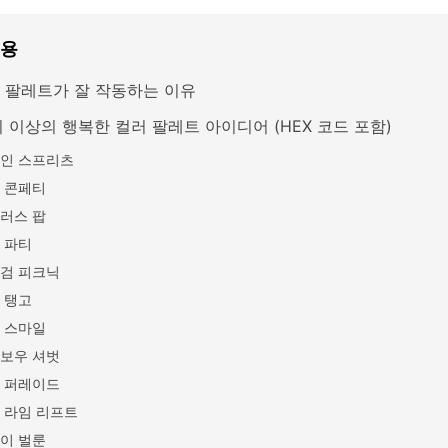
내용
 팔레트가 잘 작동하는 이유
지 이상의 행복한 컬러 팔레트 아이디어 (HEX 코드 포함)
인 스프리츠
 콘페티
러스 팝
 파티
검 피크닉
 탱고
 스마일
보우 셔벗
 퍼레이드
 라임 리프트
이 벌룬