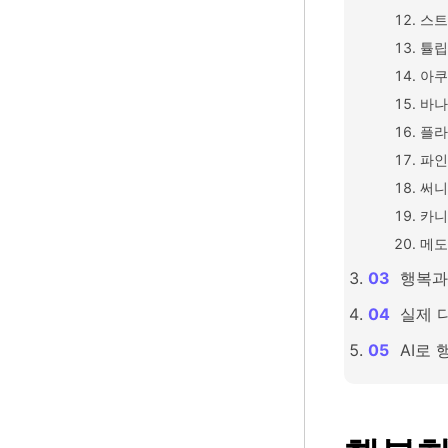
스트
튤립
아쿠
바나
플라
파인
써니
카니
메도
행복과
실제 
AI로