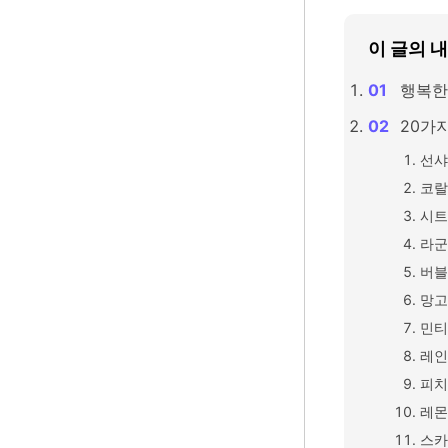
이 글의 
행복한
20가
선샤
코랄
시트
라군
버블
망고
민티
레인
피치
레몬
스카