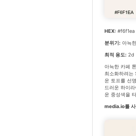
HEX:
#f6f1ea
분위기:
아늑한,
최적 용도:
2d
아늑한 카페 
최소화하려는 S
운 토프를 선명
드러운 하이라
운 중성색을 
media.io