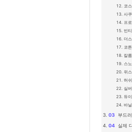
코스
사쿠
프로
빈티
더스
코튼
칼름
스노
위스
허쉬
실버
듀이
바닐
부드러
실제 