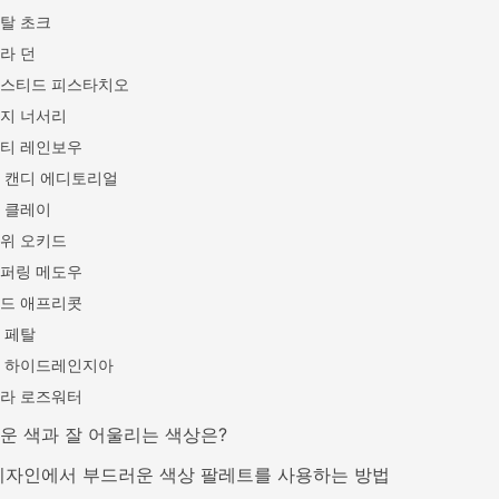
탈 초크
라 던
스티드 피스타치오
지 너서리
티 레인보우
 캔디 에디토리얼
 클레이
위 오키드
퍼링 메도우
드 애프리콧
 페탈
 하이드레인지아
라 로즈워터
운 색과 잘 어울리는 색상은?
디자인에서 부드러운 색상 팔레트를 사용하는 방법