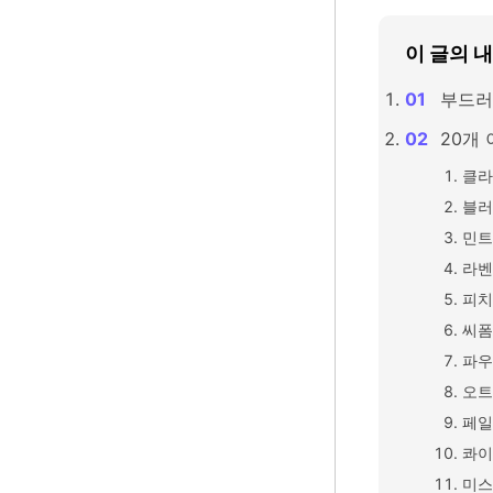
이 글의 
부드러
20개
클라
블러
민트
라벤
피치
씨폼
파우
오트
페일
콰이
미스