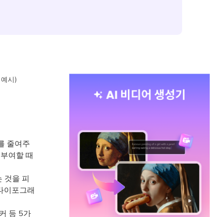
 예시)
를 줄여주
 부여할 때
 것을 피
을 타이포그래
커 등 5가