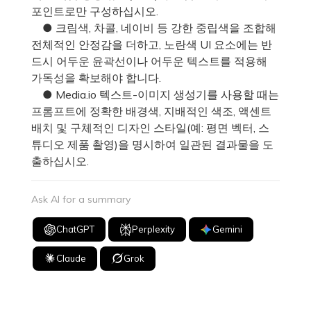
포인트로만 구성하십시오.
● 크림색, 차콜, 네이비 등 강한 중립색을 조합해
전체적인 안정감을 더하고, 노란색 UI 요소에는 반
드시 어두운 윤곽선이나 어두운 텍스트를 적용해
가독성을 확보해야 합니다.
● Media.io 텍스트-이미지 생성기를 사용할 때는
프롬프트에 정확한 배경색, 지배적인 색조, 액센트
배치 및 구체적인 디자인 스타일(예: 평면 벡터, 스
튜디오 제품 촬영)을 명시하여 일관된 결과물을 도
출하십시오.
Ask AI for a summary
ChatGPT
Perplexity
Gemini
Claude
Grok