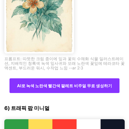
프롬프트: 따뜻한 크림 종이에 잎과 꽃의 수채화 식물 일러스트레이
션, 지배적인 청록색 녹색 잎사귀와 모래 노란색 꽃잎에 테라코타 꽃
액센트, 부드러운 워시, 수작업 느낌 --ar 2:3
AI로 녹색 노란색 빨간색 팔레트 비주얼 무료 생성하기
6) 트래픽 팝 미니멀