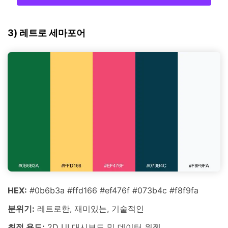
3) 레트로 세마포어
HEX:
#0b6b3a #ffd166 #ef476f #073b4c #f8f9fa
분위기:
레트로한, 재미있는, 기술적인
최적 용도:
2D UI 대시보드 및 데이터 위젯