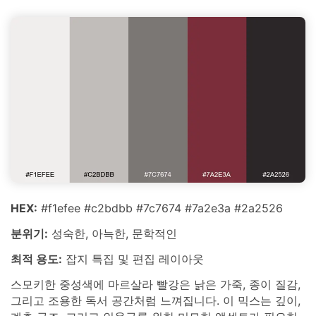
HEX:
#f1efee #c2bdbb #7c7674 #7a2e3a #2a2526
분위기:
성숙한, 아늑한, 문학적인
최적 용도:
잡지 특집 및 편집 레이아웃
스모키한 중성색에 마르살라 빨강은 낡은 가죽, 종이 질감,
그리고 조용한 독서 공간처럼 느껴집니다. 이 믹스는 깊이,