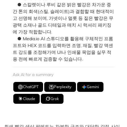
● 스칼렛이나 루비 같은 밝은 빨강은 차가운 중
간 톤의 회색(스틸, 슬레이트)과 결합할 때 현대적이
고 선명해 보이며, 가넷이나 멀롯 등 짙은 빨강은 무
광택 소재나 골드 디테일과 매치 시 럭셔리 패키징
에 가장 적합합니다.
● Media.io AI 스튜디오를 활용해 구체적인 프롬
프트와 HEX 코드를 입력하면 조명, 재질, 빨강 액센
트 강도를 조정해가며 UI나 인쇄물 목업을 실무 적
용 전에 빠르게 검증할 수 있습니다.
Ask AI for a summary
ChatGPT
Perplexity
Gemini
Claude
Grok
회색 빨강 색상 팔레트는 차분한 구조와 대담한 감정 사이