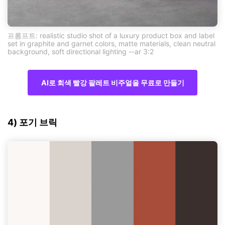
프롬프트: realistic studio shot of a luxury product box and label
set in graphite and garnet colors, matte materials, clean neutral
background, soft directional lighting --ar 3:2
AI로 회색 빨강 팔레트 비주얼을 무료로 만들기
4) 포기 브릭