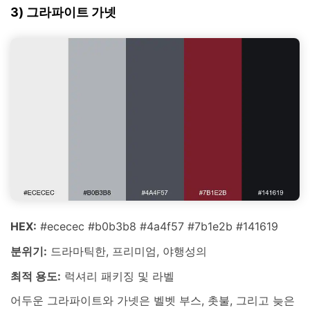
3) 그라파이트 가넷
HEX:
#ececec #b0b3b8 #4a4f57 #7b1e2b #141619
분위기:
드라마틱한, 프리미엄, 야행성의
최적 용도:
럭셔리 패키징 및 라벨
어두운 그라파이트와 가넷은 벨벳 부스, 촛불, 그리고 늦은