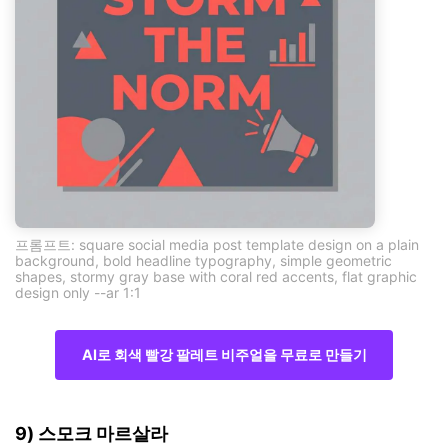
프롬프트: square social media post template design on a plain
background, bold headline typography, simple geometric
shapes, stormy gray base with coral red accents, flat graphic
design only --ar 1:1
AI로 회색 빨강 팔레트 비주얼을 무료로 만들기
9) 스모크 마르살라