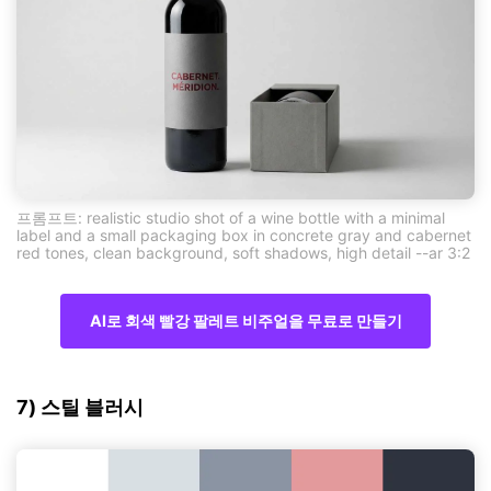
프롬프트: realistic studio shot of a wine bottle with a minimal
label and a small packaging box in concrete gray and cabernet
red tones, clean background, soft shadows, high detail --ar 3:2
AI로 회색 빨강 팔레트 비주얼을 무료로 만들기
7) 스틸 블러시