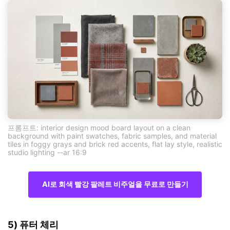
프롬프트: interior design mood board layout on a clean
background with paint swatches, fabric samples, and material
tiles in foggy grays and brick red accents, flat lay style, realistic
studio lighting --ar 16:9
AI로 회색 빨강 팔레트 비주얼을 무료로 만들기
5) 퓨터 체리