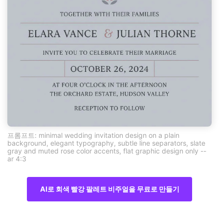
프롬프트: minimal wedding invitation design on a plain
background, elegant typography, subtle line separators, slate
gray and muted rose color accents, flat graphic design only --
ar 4:3
AI로 회색 빨강 팔레트 비주얼을 무료로 만들기