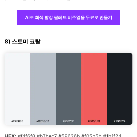
AI로 회색 빨강 팔레트 비주얼을 무료로 만들기
8) 스토미 코랄
HEX:
#f4f6f8 #b7bec7 #59626b #f05b5b #1b1f24