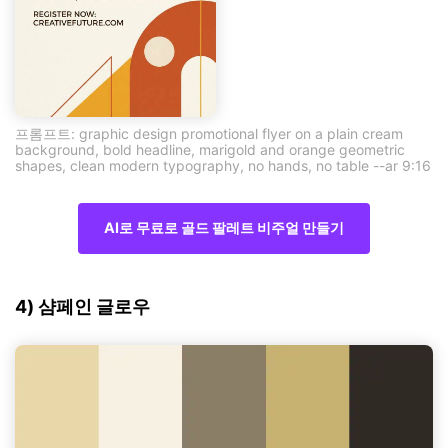
프롬프트: graphic design promotional flyer on a plain cream
background, bold headline, marigold and orange geometric
shapes, clean modern typography, no hands, no table --ar 9:16
AI로 무료로 골드 팔레트 비주얼 만들기
4) 샴페인 글로우