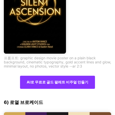
프롬프트: graphic design movie poster on a plain black
background, cinematic typography, gold accent lines and glow,
minimal layout, no photos, vector style --ar 2:3
AI로 무료로 골드 팔레트 비주얼 만들기
6) 로열 브로케이드