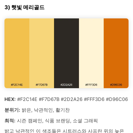
3) 햇빛 메리골드
HEX:
#F2C14E #F7D67B #2D2A26 #FFF3D6 #D96C06
분위기:
밝은, 낙관적인, 활기찬
최적:
시즌 캠페인, 식품 브랜딩, 소셜 그래픽
밝고 낙관적인 이 색조들은 시트러스와 사프란 위의 늦은