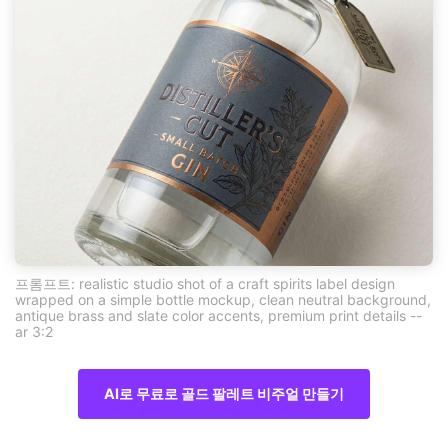
프롬프트: realistic studio shot of a craft spirits label design
wrapped on a simple bottle mockup, clean neutral background,
antique brass and slate color accents, premium print details --
ar 3:2
AI로 무료로 골드 팔레트 비주얼 만들기