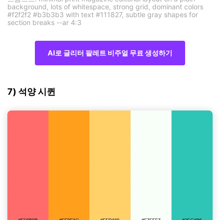
background, lots of whitespace, strong grid, dominant colors
#f2f2f2 #b3b3b3 with text #111827, subtle gray shapes for
section breaks --ar 4:3
AI로 글리터 팔레트 비주얼 무료 생성하기
7) 석양 시퀸