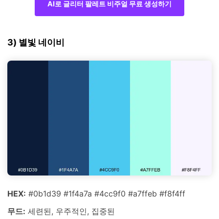
AI로 글리터 팔레트 비주얼 무료 생성하기
3) 별빛 네이비
HEX:
#0b1d39 #1f4a7a #4cc9f0 #a7ffeb #f8f4ff
무드:
세련된, 우주적인, 집중된