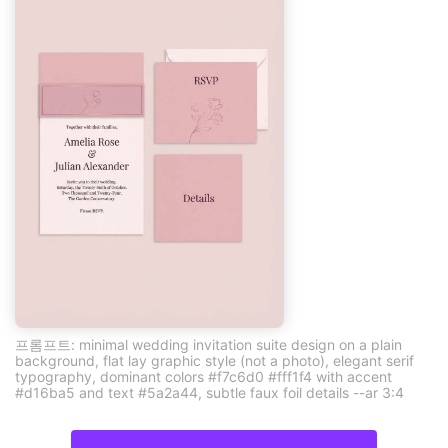
프롬프트: minimal wedding invitation suite design on a plain
background, flat lay graphic style (not a photo), elegant serif
typography, dominant colors #f7c6d0 #fff1f4 with accent
#d16ba5 and text #5a2a44, subtle faux foil details --ar 3:4