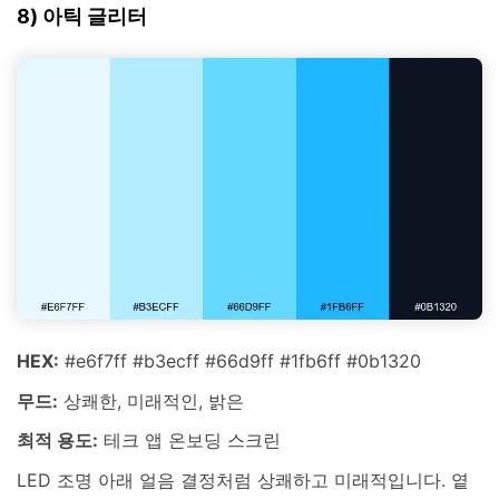
8) 아틱 글리터
HEX:
#e6f7ff #b3ecff #66d9ff #1fb6ff #0b1320
무드:
상쾌한, 미래적인, 밝은
최적 용도:
테크 앱 온보딩 스크린
LED 조명 아래 얼음 결정처럼 상쾌하고 미래적입니다. 옅