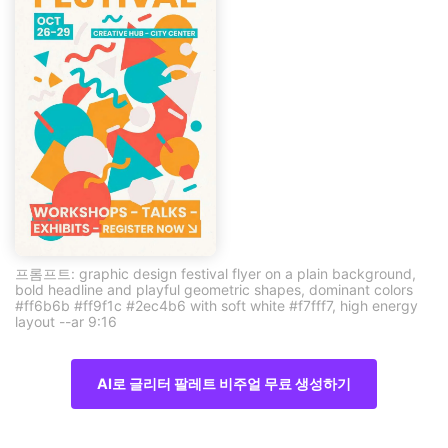
프롬프트: graphic design festival flyer on a plain background,
bold headline and playful geometric shapes, dominant colors
#ff6b6b #ff9f1c #2ec4b6 with soft white #f7fff7, high energy
layout --ar 9:16
AI로 글리터 팔레트 비주얼 무료 생성하기