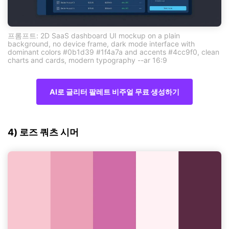
프롬프트: 2D SaaS dashboard UI mockup on a plain
background, no device frame, dark mode interface with
dominant colors #0b1d39 #1f4a7a and accents #4cc9f0, clean
charts and cards, modern typography --ar 16:9
AI로 글리터 팔레트 비주얼 무료 생성하기
4) 로즈 쿼츠 시머