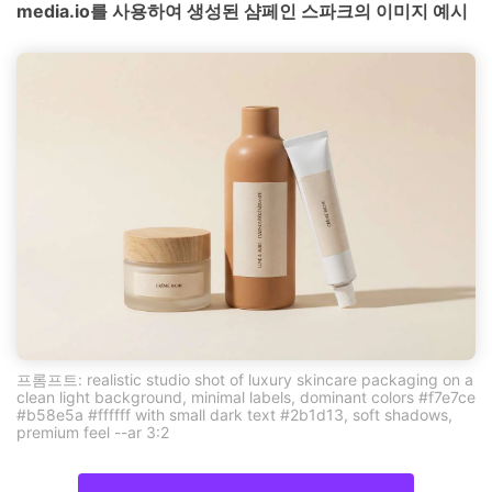
media.io를 사용하여 생성된 샴페인 스파크의 이미지 예시
프롬프트: realistic studio shot of luxury skincare packaging on a
clean light background, minimal labels, dominant colors #f7e7ce
#b58e5a #ffffff with small dark text #2b1d13, soft shadows,
premium feel --ar 3:2