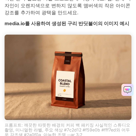
자인이 오렌지색으로 변하지 않도록 앰버색의 작은 아이콘
강조를 추가하여 광택을 만드세요.
media.io를 사용하여 생성된 구리 반딧불이의 이미지 예시
프롬프트: 깨끗한 따뜻한 배경의 커피 백 패키징 사실적인 스튜디오
촬영, 미니멀한 라벨, 주요 색상 #7c2d12 #f59e0b #fff7ed와 어두
운 강조색 #2a0f0a, 아늑한 조명 --ar 3:2