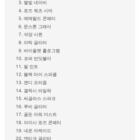
별빛 네이비
로즈 쿼츠 시머
에메랄드 콘페티
문스톤 그레이
석양 시퀸
아틱 글리터
바이올렛 홀로그램
코퍼 반딧불이
펄 민트
블랙 타이 스파클
캔디 프리즘
갤럭시 라일락
씨글라스 스파크
루비 글리터
골든 아워 더스트
아이시 로즈 콘페티
네온 아케이드
앤티크 글리터