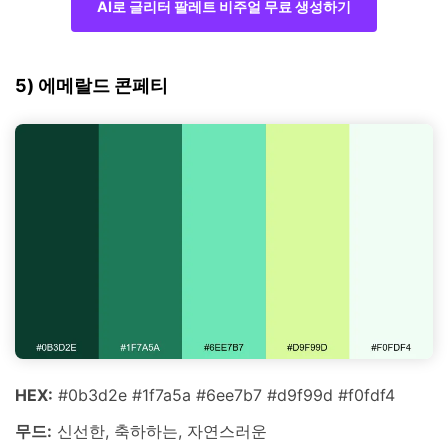
AI로 글리터 팔레트 비주얼 무료 생성하기
5) 에메랄드 콘페티
HEX:
#0b3d2e #1f7a5a #6ee7b7 #d9f99d #f0fdf4
무드:
신선한, 축하하는, 자연스러운