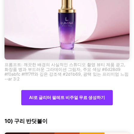
프롬프트: 깨끗한 배경의 사실적인 스튜디오 촬영 뷰티 제품 광고,
화장품 병과 부드러운 그라데이션 그림자, 주요 색상 #6d28d9
#f0abfc #fff7ff와 깊은 강조색 #2d1b69, 광택 있는 프리미엄 느낌
--ar 3:2
AI로 글리터 팔레트 비주얼 무료 생성하기
10) 구리 반딧불이