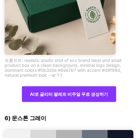
프롬프트: realistic studio shot of eco brand label and small
product box on a clean background, minimal logo design,
dominant colors #0b3d2e #6ee7b7 with accent #d9f99d,
natural premium look --ar 1:1
AI로 글리터 팔레트 비주얼 무료 생성하기
6) 문스톤 그레이