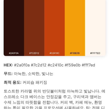
HEX:
#2a0f0a #7c2d12 #c2410c #f59e0b #fff7ed
무드:
아늑한, 소박한, 빛나는
최적 용도:
커피숍 패키징
토스트한 카라멜 위의 반딧불이처럼 아늑하고 빛납니다. 에
스프레소 다크 베이스는 안정감을 주고, 구리색과 앰버는
수제 느낌의 따뜻함을 전합니다. 커피 백, 카페 메뉴, 환영
하는 톤이 필요한 가을 프로모션에 사용하세요. 팁: 전체 디