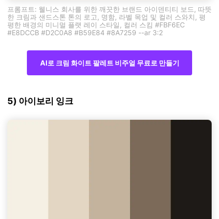
프롬프트: 웰니스 회사를 위한 깨끗한 브랜드 아이덴티티 보드, 따뜻
한 크림과 샌드스톤 톤의 로고, 명함, 라벨 목업 및 컬러 스와치, 평
평한 배경의 미니멀 플랫 레이 스타일, 컬러 스킴 #FBF6EC
#E8DCCB #D2C0A8 #B59E84 #8A7259 --ar 3:2
AI로 크림 화이트 팔레트 비주얼 무료로 만들기
5) 아이보리 잉크