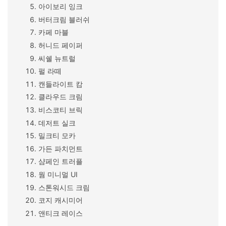
아이보리 잉크
버터크림 블러쉬
카페 마블
허니드 페이퍼
씨쉘 뉴트럴
펄 라떼
캔들라이트 캄
클라우드 크림
비스코티 브릭
데저트 실크
밀크티 모카
가든 파치먼트
샴페인 트러플
웜 미니멀 UI
스톤워시드 크림
코지 캐시미어
앤티크 레이스