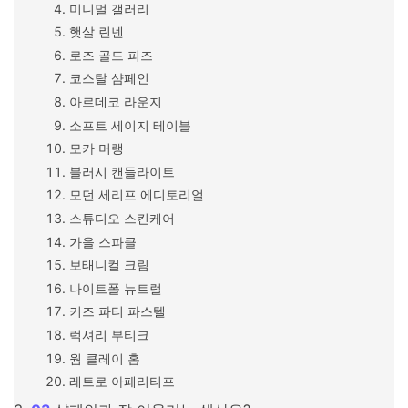
미니멀 갤러리
햇살 린넨
로즈 골드 피즈
코스탈 샴페인
아르데코 라운지
소프트 세이지 테이블
모카 머랭
블러시 캔들라이트
모던 세리프 에디토리얼
스튜디오 스킨케어
가을 스파클
보태니컬 크림
나이트폴 뉴트럴
키즈 파티 파스텔
럭셔리 부티크
웜 클레이 홈
레트로 아페리티프