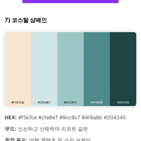
7) 코스탈 샴페인
HEX:
#f7e7ce #cfe8e7 #9cc9c7 #4f8a8b #204345
무드:
신선하고 산뜻하며 리조트 같은
최적 용도:
여행 콘텐츠 및 스파 브랜딩