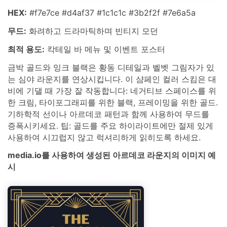
HEX:
#f7e7ce #d4af37 #1c1c1c #3b2f2f #7e6a5a
무드:
화려하고 드라마틱하며 빈티지 모던
최적 용도:
칵테일 바 메뉴 및 이벤트 포스터
금박 골드와 잉크 블랙은 황동 디테일과 벨벳 그림자가 있
는 심야 라운지를 연상시킵니다. 이 샴페인 컬러 스킴은 대
비에 기댈 때 가장 잘 작동합니다: 네거티브 스페이스를 위
한 크림, 타이포그래피를 위한 블랙, 프레이밍을 위한 골드.
기하학적 선이나 아르데코 패턴과 함께 사용하여 무드를
증폭시키세요. 팁: 골드를 주요 하이라이트에만 절제 있게
사용하여 시끄럽지 않고 럭셔리하게 읽히도록 하세요.
media.io를 사용하여 생성된 아르데코 라운지의 이미지 예
시