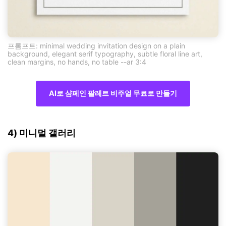
프롬프트: minimal wedding invitation design on a plain
background, elegant serif typography, subtle floral line art,
clean margins, no hands, no table --ar 3:4
AI로 샴페인 팔레트 비주얼 무료로 만들기
4) 미니멀 갤러리