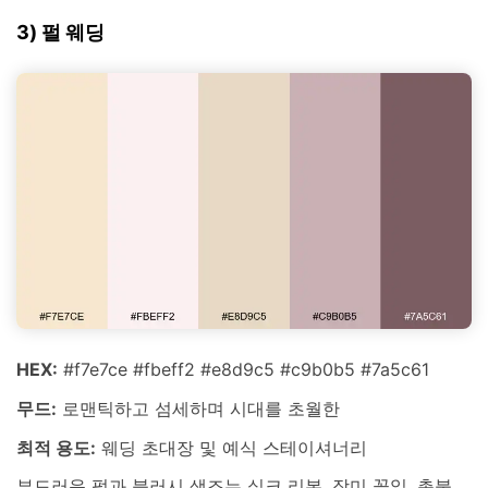
3) 펄 웨딩
HEX:
#f7e7ce #fbeff2 #e8d9c5 #c9b0b5 #7a5c61
무드:
로맨틱하고 섬세하며 시대를 초월한
최적 용도:
웨딩 초대장 및 예식 스테이셔너리
부드러운 펄과 블러시 색조는 실크 리본, 장미 꽃잎, 촛불