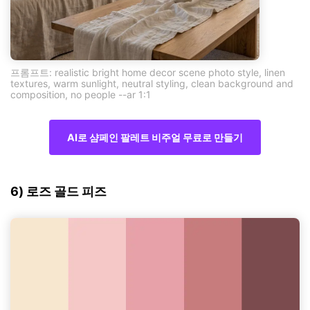
프롬프트: realistic bright home decor scene photo style, linen
textures, warm sunlight, neutral styling, clean background and
composition, no people --ar 1:1
AI로 샴페인 팔레트 비주얼 무료로 만들기
6) 로즈 골드 피즈