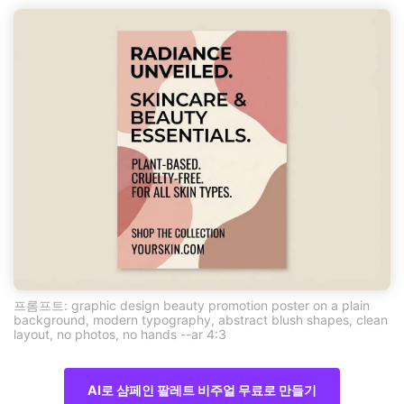
프롬프트: graphic design beauty promotion poster on a plain
background, modern typography, abstract blush shapes, clean
layout, no photos, no hands --ar 4:3
AI로 샴페인 팔레트 비주얼 무료로 만들기