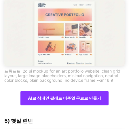
프롬프트: 2d ui mockup for an art portfolio website, clean grid
layout, large image placeholders, minimal navigation, neutral
color blocks, plain background, no device frame --ar 16:9
AI로 샴페인 팔레트 비주얼 무료로 만들기
5) 햇살 린넨