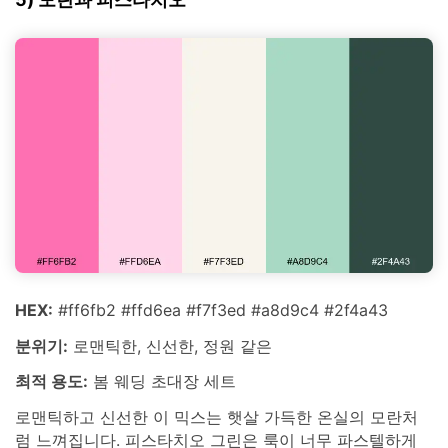
HEX:
#ff6fb2 #ffd6ea #f7f3ed #a8d9c4 #2f4a43
분위기:
로맨틱한, 신선한, 정원 같은
최적 용도:
봄 웨딩 초대장 세트
로맨틱하고 신선한 이 믹스는 햇살 가득한 온실의 모란처
럼 느껴집니다. 피스타치오 그린은 룩이 너무 파스텔하게