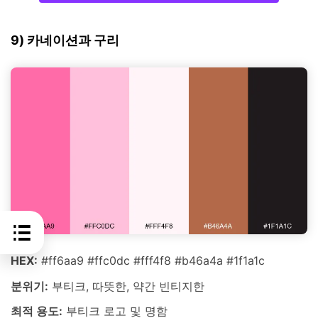
9) 카네이션과 구리
HEX:
#ff6aa9 #ffc0dc #fff4f8 #b46a4a #1f1a1c
분위기:
부티크, 따뜻한, 약간 빈티지한
최적 용도:
부티크 로고 및 명함