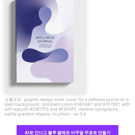
프롬프트: graphic design book cover for a wellness journal on a
plain background, dominant colors #3B3A87 and #7F7BD1 with
soft support #D9D7F6 and #F9F9FF, minimal typography,
subtle gradient shapes, no photo --ar 3:4
AI로 인디고 블루 팔레트 비주얼 무료로 만들기