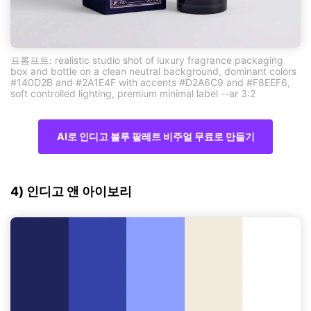
프롬프트: realistic studio shot of luxury fragrance packaging
box and bottle on a clean neutral background, dominant colors
#140D2B and #2A1E4F with accents #D2A6C9 and #F8EEF6,
soft controlled lighting, premium minimal label --ar 3:2
AI로 인디고 블루 팔레트 비주얼 무료로 만들기
4) 인디고 앤 아이보리