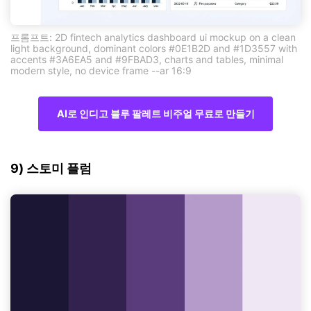
프롬프트: 2D fintech analytics dashboard ui mockup on a clean
light background, dominant colors #0E1B2D and #1D3557 with
accents #3A6EA5 and #9FBAD3, charts and tables, minimal
modern style, no device frame --ar 16:9
AI로 인디고 블루 팔레트 비주얼 무료로 만들기
9) 스토미 플럼