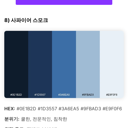
8) 사파이어 스모크
HEX:
#0E1B2D #1D3557 #3A6EA5 #9FBAD3 #E9F0F6
분위기:
쿨한, 전문적인, 침착한