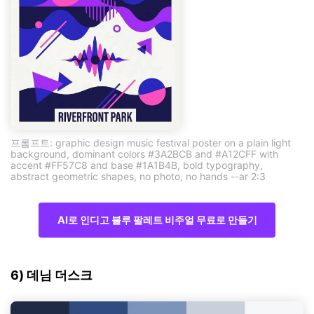
프롬프트: graphic design music festival poster on a plain light
background, dominant colors #3A2BCB and #A12CFF with
accent #FF57C8 and base #1A1B4B, bold typography,
abstract geometric shapes, no photo, no hands --ar 2:3
AI로 인디고 블루 팔레트 비주얼 무료로 만들기
6) 데님 더스크