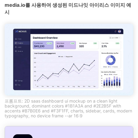
media.io를 사용하여 생성된 미드나잇 아이리스 이미지 예
시
프롬프트: 2D saas dashboard ui mockup on a clean light
background, dominant colors #1B1A3A and #2E2B5F with
accents #B7B0E6 and #F3F1FF, charts, sidebar, cards, modern
typography, no device frame --ar 16:9