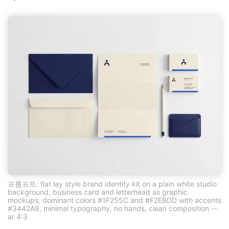
프롬프트: flat lay style brand identity kit on a plain white studio
background, business card and letterhead as graphic
mockups, dominant colors #1F255C and #F2EBDD with accents
#3442A8, minimal typography, no hands, clean composition --
ar 4:3