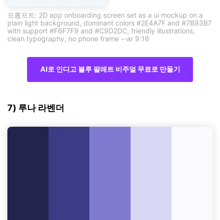
프롬프트: 2D app onboarding screen set as a ui mockup on a
plain light background, dominant colors #2E4A7F and #7B93B7
with support #F6F7F9 and #C9D2DC, friendly illustrations,
clean typography, no phone frame --ar 9:16
AI로 인디고 블루 팔레트 비주얼 무료로 만들기
7) 루나 라벤더