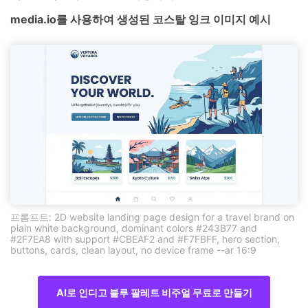
media.io를 사용하여 생성된 코스탈 잉크 이미지 예시
프롬프트: 2D website landing page design for a travel brand on
plain white background, dominant colors #243B77 and
#2F7EA8 with support #CBEAF2 and #F7FBFF, hero section,
buttons, cards, clean layout, no device frame --ar 16:9
AI로 인디고 블루 팔레트 비주얼 무료로 만들기