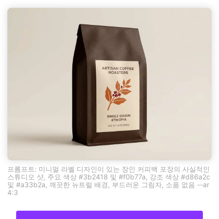
프롬프트: 미니멀 라벨 디자인이 있는 장인 커피백 포장의 사실적인
스튜디오 샷, 주요 색상 #3b2418 및 #f0b77a, 강조 색상 #d86a2c
및 #a33b2a, 깨끗한 뉴트럴 배경, 부드러운 그림자, 소품 없음 --ar
4:3