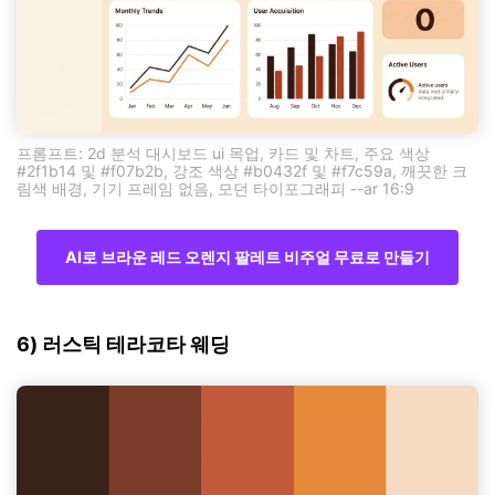
프롬프트: 2d 분석 대시보드 ui 목업, 카드 및 차트, 주요 색상
#2f1b14 및 #f07b2b, 강조 색상 #b0432f 및 #f7c59a, 깨끗한 크
림색 배경, 기기 프레임 없음, 모던 타이포그래피 --ar 16:9
AI로 브라운 레드 오렌지 팔레트 비주얼 무료로 만들기
6) 러스틱 테라코타 웨딩