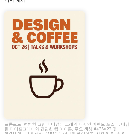
미지 예시
프롬프트: 평범한 크림색 배경의 그래픽 디자인 이벤트 포스터, 대담
한 타이포그래피와 간단한 컵 아이콘, 주요 색상 #e36a22 및
#b23b2b, 기반 색상 #451f14, 미니멀 레이아웃, 사진 없음, 손 없