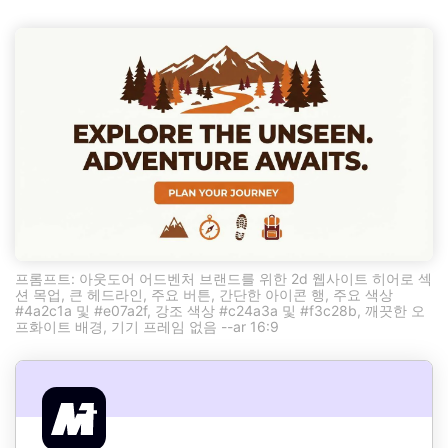
프롬프트: 아웃도어 어드벤처 브랜드를 위한 2d 웹사이트 히어로 섹
션 목업, 큰 헤드라인, 주요 버튼, 간단한 아이콘 행, 주요 색상
#4a2c1a 및 #e07a2f, 강조 색상 #c24a3a 및 #f3c28b, 깨끗한 오
프화이트 배경, 기기 프레임 없음 --ar 16:9