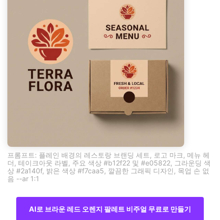
프롬프트: 플레인 배경의 레스토랑 브랜딩 세트, 로고 마크, 메뉴 헤
더, 테이크아웃 라벨, 주요 색상 #b12f22 및 #e05822, 그라운딩 색
상 #2a140f, 밝은 색상 #f7caa5, 깔끔한 그래픽 디자인, 목업 손 없
음 --ar 1:1
AI로 브라운 레드 오렌지 팔레트 비주얼 무료로 만들기