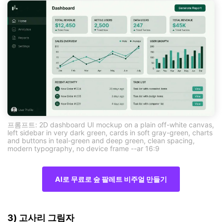
프롬프트: 2D dashboard UI mockup on a plain off-white canvas,
left sidebar in very dark green, cards in soft gray-green, charts
and buttons in teal-green and deep green, clean spacing,
modern typography, no device frame --ar 16:9
AI로 무료로 숲 팔레트 비주얼 만들기
3) 고사리 그림자