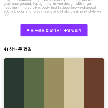
gray background, typography-driven design with large
headline in muted olive, body text in deep brown-charcoal,
subtle blocks and rules in sage and khaki, clean print style --ar
3:2
AI로 무료로 숲 팔레트 비주얼 만들기
4) 삼나무 껍질