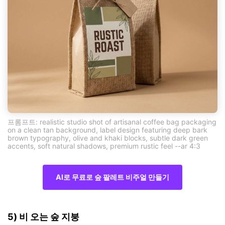
프롬프트: realistic studio shot of artisanal coffee bag packaging
on a clean tan background, label design featuring deep bark
brown typography, olive and khaki blocks, subtle dark green
accents, soft natural shadows, premium rustic feel --ar 4:3
AI로 무료로 숲 팔레트 비주얼 만들기
5) 비 오는 숲 지붕