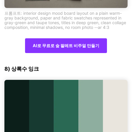
프롬프트: interior design mood board layout on a plain warm-
gray background, paper and fabric swatches represented in
gray-green and taupe tones, titles in deep green, clean collage
composition, minimal shadows, no room photo --ar 4:3
AI로 무료로 숲 팔레트 비주얼 만들기
8) 상록수 잉크