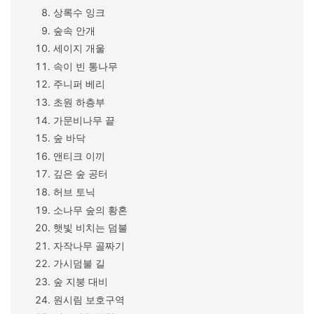
상록수 잉크
숲속 안개
세이지 개울
속이 빈 통나무
주니퍼 베리
초원 하층부
가문비나무 끝
숲 바닥
앤티크 이끼
깊은 숲 공터
허브 토닉
소나무 숲의 황혼
햇빛 비치는 덤불
자작나무 골짜기
가시덤불 길
숲 지붕 대비
원시림 보호구역