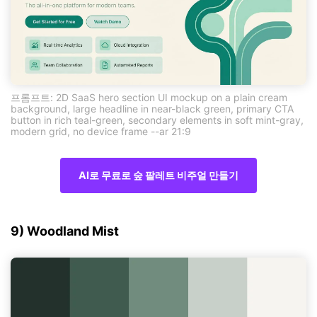
프롬프트: 2D SaaS hero section UI mockup on a plain cream
background, large headline in near-black green, primary CTA
button in rich teal-green, secondary elements in soft mint-gray,
modern grid, no device frame --ar 21:9
AI로 무료로 숲 팔레트 비주얼 만들기
9) Woodland Mist