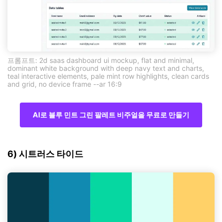
프롬프트: 2d saas dashboard ui mockup, flat and minimal,
dominant white background with deep navy text and charts,
teal interactive elements, pale mint row highlights, clean cards
and grid, no device frame --ar 16:9
AI로 블루 민트 그린 팔레트 비주얼을 무료로 만들기
6) 시트러스 타이드