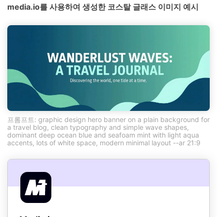
media.io를 사용하여 생성한 코스탈 글래스 이미지 예시
프롬프트: graphic design hero banner on a plain background for
a travel blog, clean typography and simple wave shapes,
dominant deep ocean blue and seafoam mint with light aqua
accents, lots of white space, modern minimal layout --ar 21:9