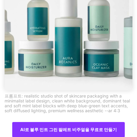
프롬프트: realistic studio shot of skincare packaging with a
minimalist label design, clean white background, dominant teal
and soft mint label blocks with deep blue-green text accents,
soft diffused lighting, premium wellness aesthetic --ar 4:3
AI로 블루 민트 그린 팔레트 비주얼을 무료로 만들기