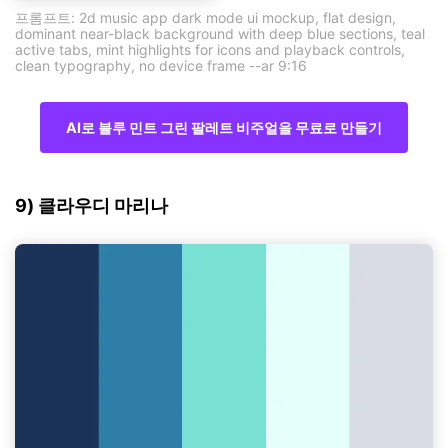
프롬프트: 2d music app dark mode ui mockup, flat design,
dominant near-black background with deep blue sections, teal
active tabs, mint highlights for icons and playback controls,
clean typography, no device frame --ar 9:16
AI로 블루 민트 그린 팔레트 비주얼을 무료로 만들기
9) 클라우디 마리나