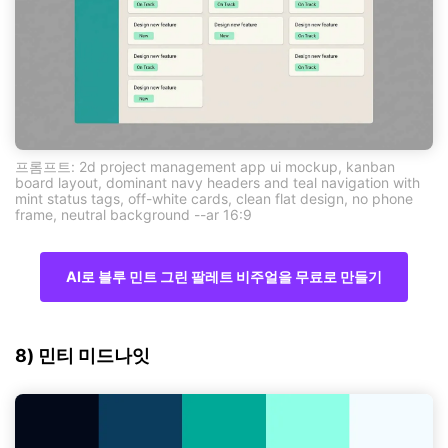
프롬프트: 2d project management app ui mockup, kanban
board layout, dominant navy headers and teal navigation with
mint status tags, off-white cards, clean flat design, no phone
frame, neutral background --ar 16:9
AI로 블루 민트 그린 팔레트 비주얼을 무료로 만들기
8) 민티 미드나잇