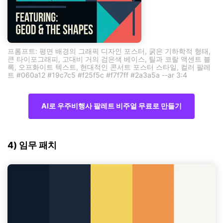
프롬프트: 평면 배경의 그래픽 디자인 포스터, 굵은 기하학적 형태,
큰 타이포그래피, 고대비 거의 검은색 베이스, 틸과 코랄 액센트 블
록, 오프화이트 텍스트, 현대적인 콘서트 포스터 스타일, 컬러 팔레
트 #060a12 #19c7c5 #f25f5c #f7f7ff #2a3a5a --ar 3:4
AI로 우주비행사 팔레트 비주얼 무료로 만들기
4) 임무 패치