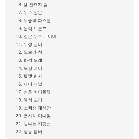
별 관측자 틸
우주 살몬
무중력 파스텔
운석 브론즈
깊은 우주 네이비
위성 실버
오로라 창
화성 모래
도킹 베이
헬멧 반사
제어 패널
성운 바이올렛
혜성 꼬리
소행성 채석장
은하계 미니멀
빛나는 지평선
냉동 챔버