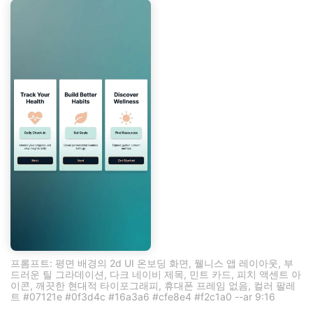
프롬프트: 평면 배경의 2d UI 온보딩 화면, 웰니스 앱 레이아웃, 부
드러운 틸 그라데이션, 다크 네이비 제목, 민트 카드, 피치 액센트 아
이콘, 깨끗한 현대적 타이포그래피, 휴대폰 프레임 없음, 컬러 팔레
트 #07121e #0f3d4c #16a3a6 #cfe8e4 #f2c1a0 --ar 9:16