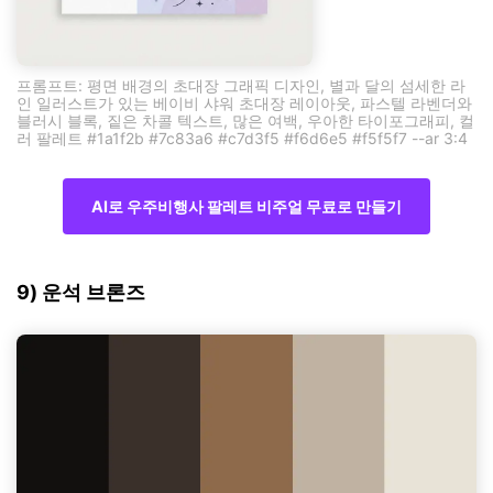
프롬프트: 평면 배경의 초대장 그래픽 디자인, 별과 달의 섬세한 라
인 일러스트가 있는 베이비 샤워 초대장 레이아웃, 파스텔 라벤더와
블러시 블록, 짙은 차콜 텍스트, 많은 여백, 우아한 타이포그래피, 컬
러 팔레트 #1a1f2b #7c83a6 #c7d3f5 #f6d6e5 #f5f5f7 --ar 3:4
AI로 우주비행사 팔레트 비주얼 무료로 만들기
9) 운석 브론즈