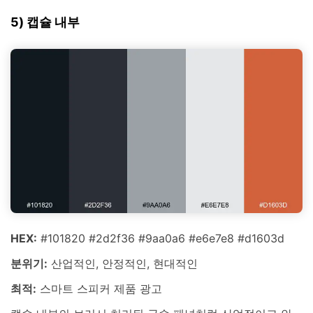
5) 캡슐 내부
HEX:
#101820 #2d2f36 #9aa0a6 #e6e7e8 #d1603d
분위기:
산업적인, 안정적인, 현대적인
최적:
스마트 스피커 제품 광고