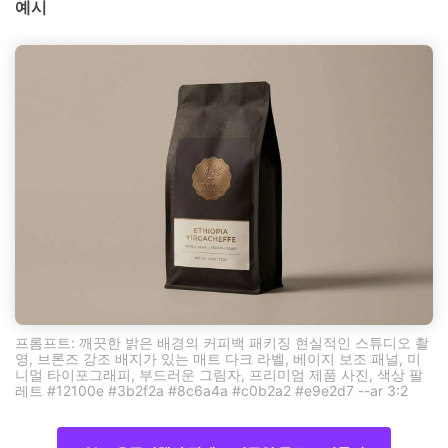
예시
프롬프트: 깨끗한 밝은 배경의 커피백 패키징 현실적인 스튜디오 촬
영, 브론즈 강조 배지가 있는 매트 다크 라벨, 베이지 보조 패널, 미
니멀 타이포그래피, 부드러운 그림자, 프리미엄 제품 사진, 색상 팔
레트 #12100e #3b2f2a #8c6a4a #c0b2a2 #e9e2d7 --ar 3:2