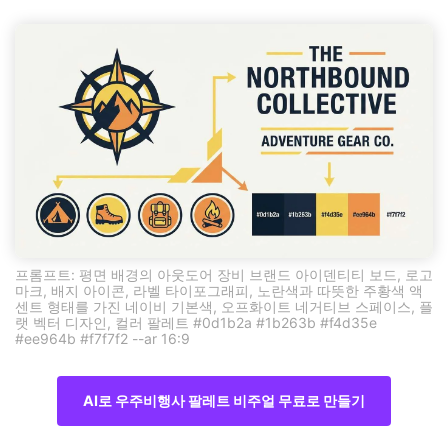
프롬프트: 평면 배경의 아웃도어 장비 브랜드 아이덴티티 보드, 로고
마크, 배지 아이콘, 라벨 타이포그래피, 노란색과 따뜻한 주황색 액
센트 형태를 가진 네이비 기본색, 오프화이트 네거티브 스페이스, 플
랫 벡터 디자인, 컬러 팔레트 #0d1b2a #1b263b #f4d35e
#ee964b #f7f7f2 --ar 16:9
AI로 우주비행사 팔레트 비주얼 무료로 만들기