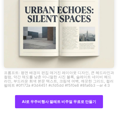
프롬프트: 평면 배경의 편집 매거진 레이아웃 디자인, 큰 헤드라인과
컬럼, 약간 채도를 낮춘 미니멀한 사진 블록, 슬레이트 네이비 헤드
라인, 부드러운 회색 본문 텍스트, 크림색 여백, 깨끗한 그리드, 컬러
팔레트 #0f172a #3d4451 #cfd5dd #f5f0e8 #8fa6b3 --ar 4:3
AI로 우주비행사 팔레트 비주얼 무료로 만들기