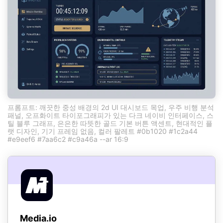
프롬프트: 깨끗한 중성 배경의 2d UI 대시보드 목업, 우주 비행 분석
패널, 오프화이트 타이포그래피가 있는 다크 네이비 인터페이스, 스
틸 블루 그래프, 은은한 따뜻한 골드 기본 버튼 액센트, 현대적인 플
랫 디자인, 기기 프레임 없음, 컬러 팔레트 #0b1020 #1c2a44
#e9eef6 #7aa6c2 #c9a46a --ar 16:9
Media.io