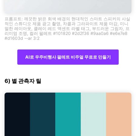
프롬프트: 깨끗한 밝은 회색 배경의 현대적인 스마트 스피커의 사실
적인 스튜디오 제품 광고 촬영, 차콜과 그라파이트 제품 마감, 미니
멀한 레이아웃, 클레이 레드 액센트 라벨 태그, 부드러운 그림자, 프
리미엄 조명, 컬러 팔레트 #101820 #2d2f36 #9aa0a6 #e6e7e8
#d1603d --ar 3:2
AI로 우주비행사 팔레트 비주얼 무료로 만들기
6) 별 관측자 틸