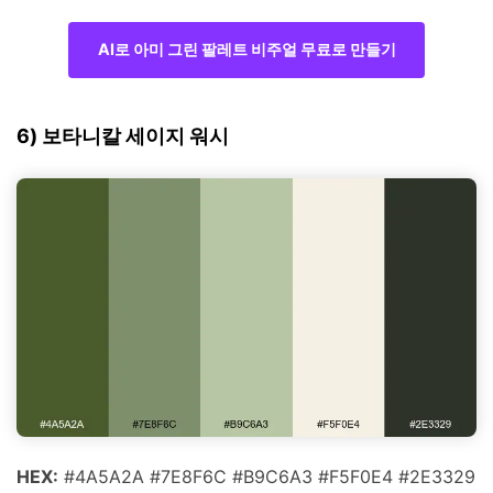
AI로 아미 그린 팔레트 비주얼 무료로 만들기
6) 보타니칼 세이지 워시
HEX:
#4A5A2A #7E8F6C #B9C6A3 #F5F0E4 #2E3329