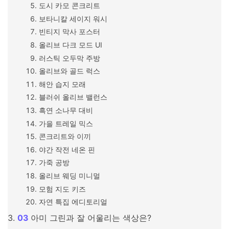
도시 카모 콘크리트
보타니칼 세이지 워시
빈티지 막사 포스터
올리브 다크 모드 UI
러스틱 오두막 주방
올리브와 골드 럭스
해안 습지 모래
블러쉬 올리브 밸런스
흑연 소나무 대비
가을 트레일 믹스
콘크리트와 이끼
야간 작전 네온 핀
가죽 공방
올리브 웨딩 미니멀
모험 지도 키즈
자연 특집 에디토리얼
아미 그린과 잘 어울리는 색상은?