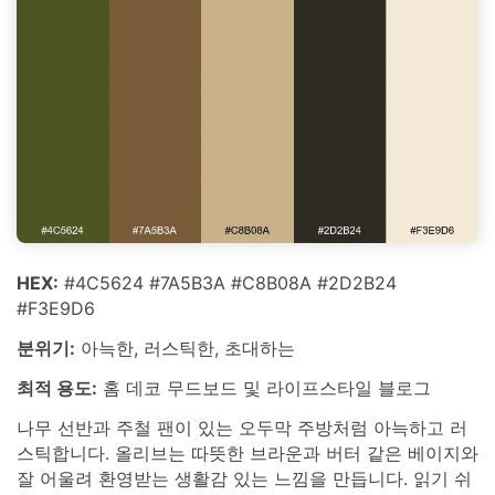
HEX:
#4C5624 #7A5B3A #C8B08A #2D2B24
#F3E9D6
분위기:
아늑한, 러스틱한, 초대하는
최적 용도:
홈 데코 무드보드 및 라이프스타일 블로그
나무 선반과 주철 팬이 있는 오두막 주방처럼 아늑하고 러
스틱합니다. 올리브는 따뜻한 브라운과 버터 같은 베이지와
잘 어울려 환영받는 생활감 있는 느낌을 만듭니다. 읽기 쉬