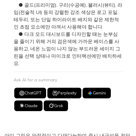
● 골드(프리미엄), 구리(수공예), 블러시(뷰티), 라
임(전술적 UI) 등의 강렬한 강조 색상은 로고 포일,
테두리, 또는 단일 하이라이트 배지와 같은 제한적
인 초점 요소에만 아껴서 사용해야 합니다.
● 다크 모드 대시보드를 디자인할 때는 눈부심
을 줄이기 위해 거의 검은색에 가까운 베이스를 사
용하고, 네온 느낌이 나지 않는 부드러운 세이지 그
린을 선택 상태나 마이크로 인터랙션에만 배치하세
요.
Ask AI for a summary
ChatGPT
Perplexity
Gemini
Claude
Grok
아미 그린은 안정적이고 다재다능하며 즉시 내구성을 전달