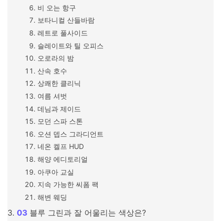
비 오는 항구
보타니컬 산들바람
레트로 풀사이드
슬레이트와 틸 오피스
오로라의 밤
산속 호수
상쾌한 클리닉
여름 셔벗
데님과 제이드
모던 스파 스톤
오션 뎁스 그라디언트
네온 켈프 HUD
해양 에디토리얼
아쿠아 교실
지속 가능한 씨폼 팩
해변 웨딩
블루 그린과 잘 어울리는 색상은?