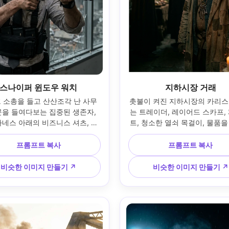
스나이퍼 윈도우 워치
지하시장 거래
 소총을 들고 산산조각 난 사무
촛불이 켜진 지하시장의 카리스
문을 들여다보는 집중된 생존자, 
는 트레이더, 레이어드 스카프,
하네스 아래의 비즈니스 셔츠, 외
트, 청소한 열쇠 목걸이, 물품
가 된 도시, 연기 기둥, 시원한 
는 배경 실루엣, 따뜻한 깜빡이는
 135mm f/1.8로 Sony A1에서 
깊은 그림자, 50mm f/1.2로 캐논
프롬프트 복사
프롬프트 복사
 보케 도시 배경의 프로필 클로즈
촬영, 미디엄 인물, 얕은 피사계,
리 파편에 미묘하게 반사, 선명한 
필름 컬러, 초현실적인 피부 질
비슷한 이미지 만들기 ↗
비슷한 이미지 만들기 ↗
, 영화적인 긴장감, 사실적인 사
단 직조, 극적인 분위기 --ar 
실감 --ar 4:5