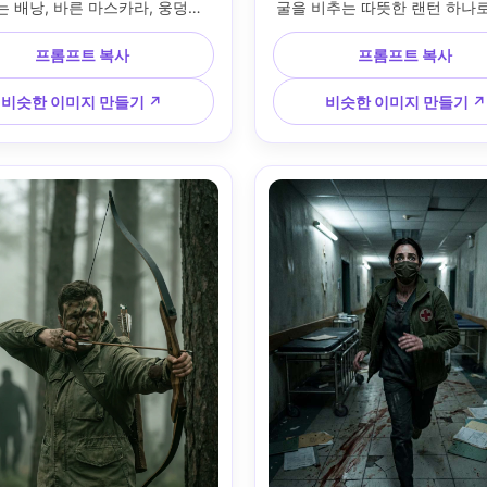
는 배낭, 바른 마스카라, 웅덩이 
굴을 비추는 따뜻한 랜턴 하나로,
 얼굴이 날카롭게 유지되는 동안 
많은 공기 입자, 상자 위에 지
 모션 블러, 35mm f/1.8로 
오, 착용한 플란넬 셔츠와 손가락
프롬프트 복사
프롬프트 복사
n R5로 촬영, 저각도 거리 원근법, 
장갑, 50mm f/1.4로 Nikon 
림 라이트와 안개, 높은 대비, 초
영, 꽉 끼는 클로즈업, 부드러
비슷한 이미지 만들기 ↗
비슷한 이미지 만들기 ↗
인 빗방울과 피부 모공, 영화 같
는 그림자, 사실적인 먼지와 땀
은 밤 추격 에너지 --ar 4:5
터리 스타일의 색상 등급, 편집 
사실감 --ar 4:5