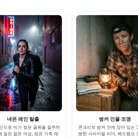
네온 레인 탈출
벙커 인물 조명
인으로 비가 젖은 골목을 질주하
콘크리트 벙커 안에 앉아 있는 
에 질린 젊은 여성, 젖은 가죽 재
분한 서바이벌 리더, 헤드램프 