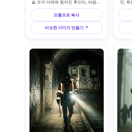
술 조끼 아래에 찢어진 후드티, 바람에 
킷, 튀
날아간 머리카락, 버려진 고층 건물 사
반사,
이의 무리 실루엣, 주황색 태양 안개와 
배경에
프롬프트 복사
표류하는 재, 85mm f/1.4로 Sony A7IV
Cano
로 촬영, 반신 영웅 프레임, 얕은 피사계 
극적인 
비슷한 이미지 만들기 ↗
심도, 강렬한 결단력 있는 표정, 사실적
현실적
인 피부 질감, 영화 같은 청록색-주황색 
등급, 선명한 초점, 필름 스틸 품질 --ar 
4:5