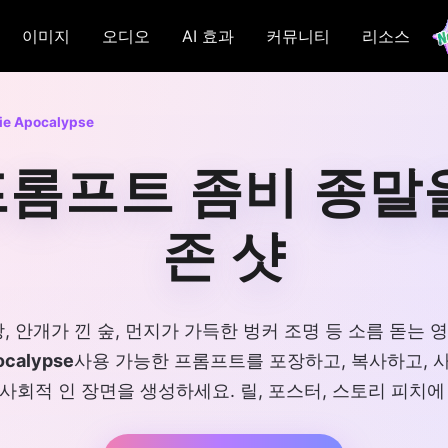
이미지
오디오
AI 효과
커뮤니티
리소스
ie Apocalypse
프롬프트 좀비 종말
존 샷
, 안개가 낀 숲, 먼지가 가득한 벙커 조명 등 소름 돋는
ocalypse
사용 가능한 프롬프트를 포장하고, 복사하고, 사
사회적 인 장면을 생성하세요. 릴, 포스터, 스토리 피치에