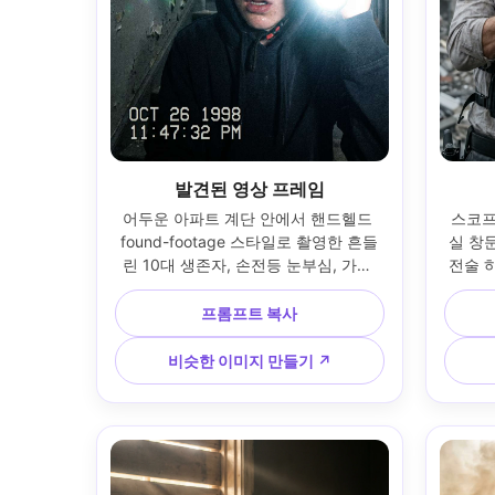
발견된 영상 프레임
어두운 아파트 계단 안에서 핸드헬드 
스코프
found-footage 스타일로 촬영한 흔들
실 창
린 10대 생존자, 손전등 눈부심, 가쁜 
전술 
숨결 표정, 후드티와 자전거 헬멧, VHS 
부 폐허
타임코드 오버레이 룩, 높은 ISO 그레
흐린 빛,
프롬프트 복사
인과 거친 그림자, 18mm 상당 렌즈가 
촬영,
달린 컴팩트 캠코더로 찍은 듯한 촬영, 
업, 유
비슷한 이미지 만들기 ↗
타이트한 클로즈업, 초현실적인 땀과 
디테일
먼지, 혼돈의 리얼리즘 --ar 4:5