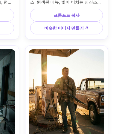
 먼지 
스, 퇴색된 메뉴, 빛이 비치는 산산조각 
도와 라디
난 창문, 데님 재킷과 니트 비니, 미묘한 
 없는 
핏자국, 35mm f/2로 Sony A7R V로 촬
프롬프트 복사
Z8에서 촬
영, 중간 촬영, 차가운 주변 환경과 섞인 
운 떨어지
따뜻한 창문 빛, 감정적이고 조용한 친
비슷한 이미지 만들기 ↗
, 다큐멘
밀감, 사실적인 질감, 영화적인 스토리
초상화 
텔링 프레임 --ar 4:5