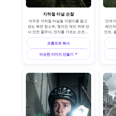
지하철 터널 순찰
어두운 지하철 터널을 지팡이를 들고 
안개가
걷는 복면 청소부, 찢어진 재킷 위에 반
레인저
사 안전 줄무늬, 먼지를 가르는 손전등 
인트, 
빔, 낙서 벽과 뒤에 버려진 기차 객차, 
나무 
45mm로 후지필름 GFX100S로 촬영, 
운 아침
프롬프트 복사
중심 구성, 단단한 키아로스쿠로 조명, 
에서 7
거칠기 많은 필름 그레인, 초현실적인 
압축 배
비슷한 이미지 만들기 ↗
금속, 콘크리트, 패브릭 디테일, 서스펜
감 넘치
스 무드 --ar 4:5
화 같