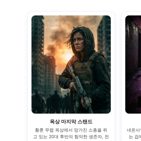
옥상 마지막 스탠드
황혼 무렵 옥상에서 망가진 소총을 쥐
네온사
고 있는 20대 후반의 험악한 생존자, 전
는 겁