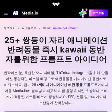
Media.io
무료 체험
정보 보기
>
AI 프롬프트
>
Gemini Anime Pet Prompt
25+ 쌍둥이 자리 애니메이션
반려동물 즉시 kawaii 동반
자를위한 프롬프트 아이디어
반짝이는 눈, 푹신한 모피 디테일, TikTok과 Instagram을 위해 만들
어진 몽환적인 파스텔 배경으로 애완동물을 애니메이션 동반자로
바꿔보세요. 잡기 25+
제미니 애니메이션 애완 동물 프롬프트
아이디
어를 Media.io에 붙여넣고 깨끗하고 셀 음영 처리된 초상화나 스티
커가 적용된 아트를 빠르게 생성하세요. PFP, 선물 및 크리에이터
브랜딩에 완벽합니다.