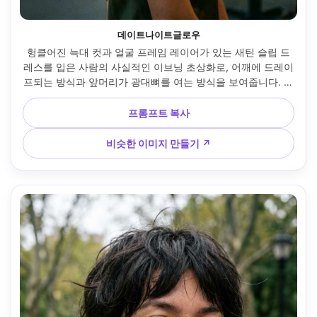
데이트나이트글로우
헝클어진 늑대 컷과 얼굴 프레임 레이어가 있는 새틴 슬립 드
레스를 입은 사람의 사실적인 이브닝 초상화로, 어깨에 드레이
프되는 방식과 앞머리가 광대뼈를 여는 방식을 보여줍니다. 부
드러운 림 조명이 있는 따뜻한 레스토랑 파티오 조명, 소니 
A7R V, 85mm f/1.4, 클로즈업, 로맨틱한 분위기, 편집적 사실
프롬프트 복사
주의, 자연스러운 그림자, 높은 디테일, 프레임에 자연스럽게 
드레이핑된 의류 --ar 4:5
비슷한 이미지 만들기 ↗