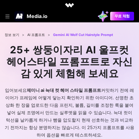
Media.io
무료 체험
정보 보기
>
AI 프롬프트
>
Gemini AI Wolf Cut Hairstyle Prompt
25+ 쌍둥이자리 AI 울프컷
헤어스타일 프롬프트로 자신
감 있게 체험해 보세요
입어보세요
제미니 ai 늑대 컷 헤어 스타일 프롬프트
커밋하기 전에 레
이어가 프레임에 어떻게 닿는지 확인하기 위한 아이디어. 선명한 초
상화 한 장을 업로드한 다음 프린지, 볼륨, 길이를 조정한 룩을 붙여
넣어 실제 조명에서 만드는 실루엣을 읽을 수 있습니다. 늑대 컷이
턱선을 날카롭게 하거나 뺨을 압도할지 현재 선호하는 것과 비교하
기 전까지는 항상 분명하지는 않습니다. 이 25가지 프롬프트를 사용
하여 옵션을 빠르게 테스트하세요.