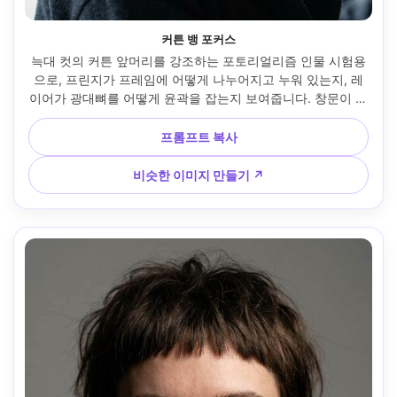
커튼 뱅 포커스
늑대 컷의 커튼 앞머리를 강조하는 포토리얼리즘 인물 시험용
으로, 프린지가 프레임에 어떻게 나누어지고 누워 있는지, 레
이어가 광대뼈를 어떻게 윤곽을 잡는지 보여줍니다. 창문이 켜
진 카페, 부드러운 일광, 소니 A7IV, 85mm f/1.8, 눈 높이에서 
클로즈업, 접근하기 쉬운 분위기, 자연스러운 그림자, 사실적
프롬프트 복사
인 헤어라인과 아기 털, 날카로운 초점, 프레임에 자연스럽게 
드레이핑된 의류 --ar 4:5
비슷한 이미지 만들기 ↗