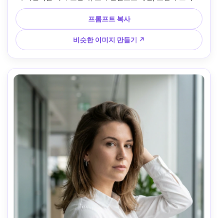
빛, 캐논 R5, 50mm f/1.8, 눈높이 약간 아래에서 중간 클로즈
업, 에너지 넘치는 분위기, 자연스러운 그림자, 현실적인 머리
프롬프트 복사
카락 분리 및 광택, 고해상도, 그녀의 프레임에 자연스럽게 드
레이핑된 의복 --ar 4:5
비슷한 이미지 만들기 ↗