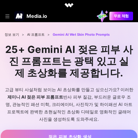
Media.io
무료 체험
정보 보기
>
AI 프롬프트
>
Gemini AI Wet Skin Photo Prompts
25+ Gemini AI 젖은 피부 사
진 프롬프트는 광택 있고 실
제 초상화를 제공합니다.
고급 뷰티 사설처럼 보이는 AI 초상화를 만들고 싶으신가요? 이러한
제미니 AI 젖은 피부 프롬프트
반사 피부 질감, 부드러운 글로우 조
명, 관능적인 패션 미학, 크리에이터, 사진작가 및 하이패션 AI 아트
프로젝트에 완벽한 초현실적인 초상화 디테일로 영화적인 글래머
사진을 생성하도록 도와주세요.
젖은 피부 초상화 생성