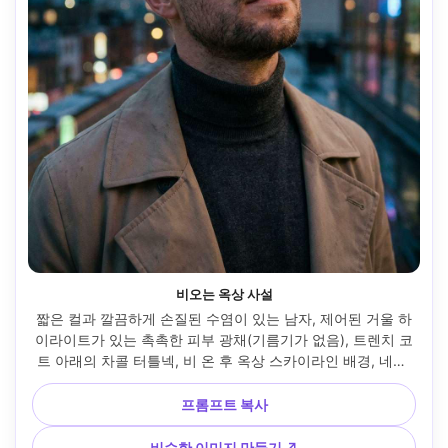
비오는 옥상 사설
짧은 컬과 깔끔하게 손질된 수염이 있는 남자, 제어된 거울 하
이라이트가 있는 촉촉한 피부 광채(기름기가 없음), 트렌치 코
트 아래의 차콜 터틀넥, 비 온 후 옥상 스카이라인 배경, 네온 
반사가 있는 블루 아워 분위기, Canon R5, 50mm f/1.8, 아래
에서 약간 각도가 있는 하프 바디 프레임, 영화 같은 분위기, 필
프롬프트 복사
름 그레인 질감, 사실적인 피부 질감과 자연스러운 섀도우 팔
로프, 선명한 디테일 --ar 4:5
비슷한 이미지 만들기 ↗