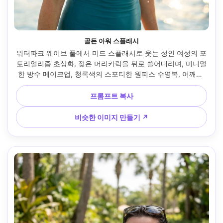
골든 아워 스플래시
워터파크 웨이브 풀에서 미드 스플래시로 웃는 성인 여성의 포
토리얼리즘 초상화, 젖은 머리카락을 뒤로 쓸어내리며, 미니멀
한 방수 메이크업, 청록색의 스포티한 원피스 수영복, 어깨에 
반짝이는 햇살방울, 따뜻한 림 라이트가 달린 골든 아워 백라
이트, 소니 A7IV, 85mm f/1.4, 얕은 피사계 깊이 보케, 가슴 위
프롬프트 복사
로 프레임, 약간 로우 앵글, 즐거운 솔직한 분위기, 자연스러운 
피부 결과 및 모공, 사실적인 물 하이라이트와 섀도우, 에디토
비슷한 이미지 만들기 ↗
리 컬러 그레이딩, 초선명한 초점, 고해상도 --ar 4:5