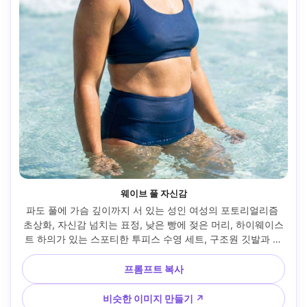
웨이브 풀 자신감
파도 풀에 가슴 깊이까지 서 있는 성인 여성의 포토리얼리즘 
초상화, 자신감 넘치는 표정, 낮은 빵에 젖은 머리, 하이웨이스
트 하의가 있는 스포티한 투피스 수영 세트, 구조원 깃발과 부
드럽게 흐려진 먼 파도, 강한 하이라이트가 있는 밝은 태양과 
물에 대한 사실적인 거울 반사, Nikon D850, 85mm f/1.8, 밀
프롬프트 복사
접한 초상화 프레임, 기분 강화, 얼굴에 자연스러운 그림자, 편
집 사실, 고해상도 --ar 4:5
비슷한 이미지 만들기 ↗