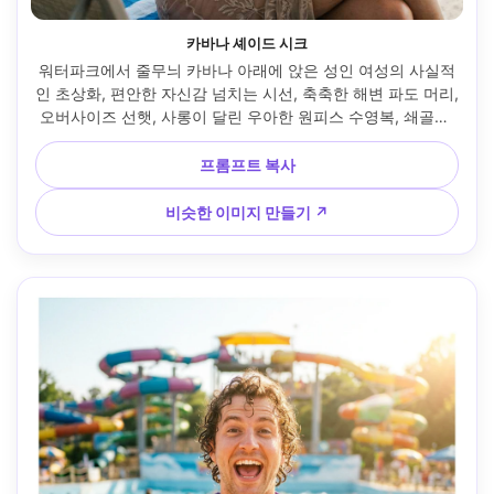
카바나 셰이드 시크
워터파크에서 줄무늬 카바나 아래에 앉은 성인 여성의 사실적
인 초상화, 편안한 자신감 넘치는 시선, 축축한 해변 파도 머리, 
오버사이즈 선햇, 사롱이 달린 우아한 원피스 수영복, 쇄골에 
물구슬, 반사 풀 조명이 있는 부드러운 오픈 셰이드 조명, 소니 
A7R V, 85mm f/2, 크리미한 보케, 허리 위로 프레임, 편집 리
프롬프트 복사
조트 분위기, 실제적인 피부 톤, 미묘한 필름 등급, 날카로운 초
점, 고해상도 --ar 4:5
비슷한 이미지 만들기 ↗