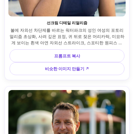
선크림 디테일 리얼리즘
볼에 자외선 차단제를 바르는 워터파크의 성인 여성의 포토리
얼리즘 초상화, 사려 깊은 표정, 귀 뒤로 젖은 머리카락, 미묘하
게 보이는 흰색 아연 자외선 스트라이크, 스포티한 원피스 수
영복, 뒤로 흐려진 수영장 가장자리와 우산, 부드러운 리플렉
터 필로 밝은 낮빛, 캐논 EOS R3, 85mm f/2, 타이트한 인물 
프롬프트 복사
크롭, 솔직한 라이프 스타일 무드, 자연스러운 피부 모공과 실
감 넘치는 제품 질감, 편집 등급, 고해상도 --ar 4:5
비슷한 이미지 만들기 ↗