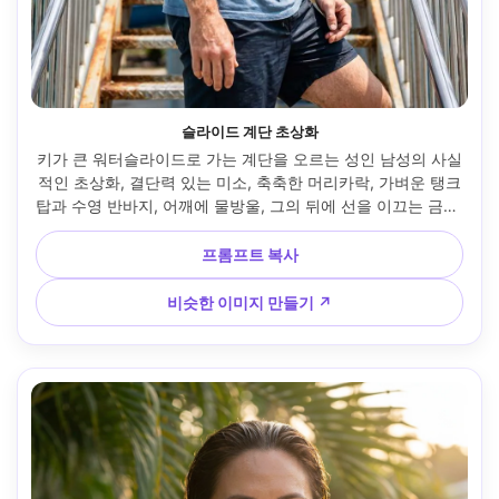
슬라이드 계단 초상화
키가 큰 워터슬라이드로 가는 계단을 오르는 성인 남성의 사실
적인 초상화, 결단력 있는 미소, 축축한 머리카락, 가벼운 탱크
탑과 수영 반바지, 어깨에 물방울, 그의 뒤에 선을 이끄는 금속 
난간, 반사광으로 부드러진 거친 한낮의 햇살, 캐논 EOS R5, 
70mm, 얕은 피사계, 3/4 초상화 프레임, 모험적인 분위기, 사
프롬프트 복사
실적인 피부 질감과 땀과 물의 혼합, 선명한 디테일, 고해상도 
--ar 4:5
비슷한 이미지 만들기 ↗