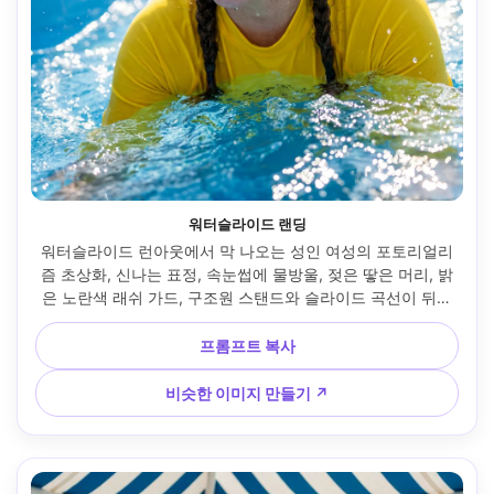
워터슬라이드 랜딩
워터슬라이드 런아웃에서 막 나오는 성인 여성의 포토리얼리
즘 초상화, 신나는 표정, 속눈썹에 물방울, 젖은 땋은 머리, 밝
은 노란색 래쉬 가드, 구조원 스탠드와 슬라이드 곡선이 뒤에
서 부드럽게 흐려짐, 거울 하이라이트가 있는 선명한 낮빛, 니
콘 Z8, 85mm f/1.8, 빠른 셔터 룩, 타이트한 헤드 앤 숄더 크
프롬프트 복사
롭, 약간 기울어진 다이나믹 앵글, 에너지 넘치는 무드, 자연스
러운 피부 질감, 사실적인 스플래시 물리학, 시네마틱 컬러 그
비슷한 이미지 만들기 ↗
레이딩, 고해상도 --ar 4:5