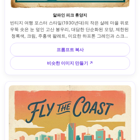
알파인 피크 휴양지
빈티지 여행 포스터 스타일(1930년대)의 작은 샬레 마을 위로 
우뚝 솟은 눈 덮인 고산 봉우리, 대담한 단순화된 모양, 제한된 
청록색, 크림, 주홍색 팔레트, 미묘한 하프톤 그레인과 스크린
프린트 질감, 오래된 종이 가장자리, 헤드라인 텍스트를 위해 
예약된 넓은 빈 하늘 영역, "alpine ESCAPE"라고 적힌 현대적
프롬프트 복사
인 세리프 문자 플레이스홀더, 깨끗한 테두리, 고해상도 프린
트 룩, CMYK 친화적인 색상, 85mm 렌즈, 얕은 피사계 심도, 
비슷한 이미지 만들기 ↗
부드러운 영화 조명 --ar 4:5