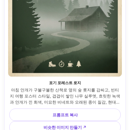
포기 포레스트 로지
아침 안개가 구불구불한 산책로 옆의 숲 롯지를 감싸고, 빈티
지 여행 포스터 스타일, 겹겹이 쌓인 나무 실루엣, 흐릿한 녹색
과 안개가 낀 회색, 미묘한 비네트와 오래된 종이 질감, 현대적
인 세리프 레터링 플레이스홀더가 있는 상단의 대담한 제목 패
널, 하단의 작은 아이콘 행, 스크린 프린트 잉크 그레인, 선물할 
프롬프트 복사
수 있는 벽 아트 구성, 85mm 렌즈, 얕은 피사계 깊이, 부드러
운 영화 조명 --ar 4:5
비슷한 이미지 만들기 ↗