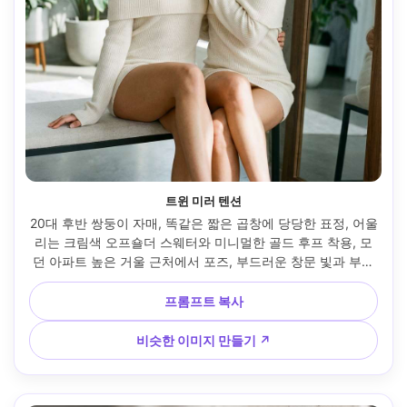
트윈 미러 텐션
20대 후반 쌍둥이 자매, 똑같은 짧은 곱창에 당당한 표정, 어울
리는 크림색 오프숄더 스웨터와 미니멀한 골드 후프 착용, 모
던 아파트 높은 거울 근처에서 포즈, 부드러운 창문 빛과 부드
러운 바운스, 85mm 렌즈 f/2, 대칭형 반체 구성, 장난스러운 
라이벌 분위기, 자연스러운 피부 결감, 은은한 필름 그레인 결
프롬프트 복사
감, 에디터리얼 마감, 날카로운 초점 --ar 4:5
비슷한 이미지 만들기 ↗