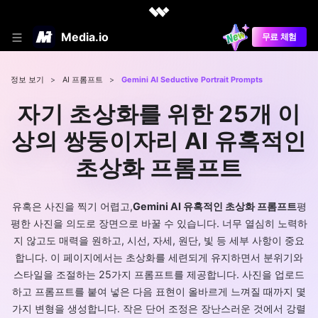
Media.io
무료 체험
정보 보기
>
AI 프롬프트
>
Gemini AI Seductive Portrait Prompts
자기 초상화를 위한 25개 이
상의 쌍둥이자리 AI 유혹적인
초상화 프롬프트
유혹은 사진을 찍기 어렵고,
Gemini AI 유혹적인 초상화 프롬프트
평
평한 사진을 의도로 장면으로 바꿀 수 있습니다. 너무 열심히 노력하
지 않고도 매력을 원하고, 시선, 자세, 원단, 빛 등 세부 사항이 중요
합니다. 이 페이지에서는 초상화를 세련되게 유지하면서 분위기와
스타일을 조절하는 25가지 프롬프트를 제공합니다. 사진을 업로드
하고 프롬프트를 붙여 넣은 다음 표현이 올바르게 느껴질 때까지 몇
가지 변형을 생성합니다. 작은 단어 조정은 장난스러운 것에서 강렬