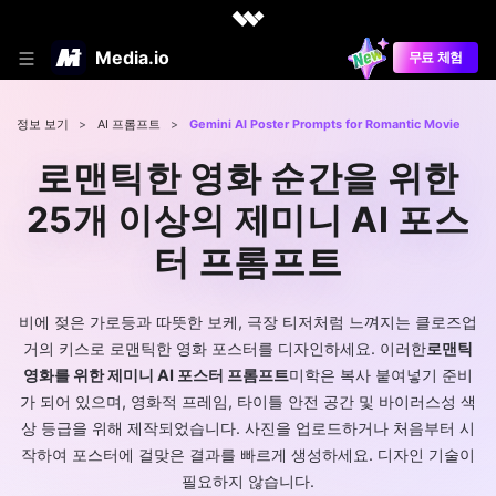
Media.io
무료 체험
정보 보기
>
AI 프롬프트
>
Gemini AI Poster Prompts for Romantic Movie
로맨틱한 영화 순간을 위한
25개 이상의 제미니 AI 포스
터 프롬프트
비에 젖은 가로등과 따뜻한 보케, 극장 티저처럼 느껴지는 클로즈업
거의 키스로 로맨틱한 영화 포스터를 디자인하세요. 이러한
로맨틱
영화를 위한 제미니 AI 포스터 프롬프트
미학은 복사 붙여넣기 준비
가 되어 있으며, 영화적 프레임, 타이틀 안전 공간 및 바이러스성 색
상 등급을 위해 제작되었습니다. 사진을 업로드하거나 처음부터 시
작하여 포스터에 걸맞은 결과를 빠르게 생성하세요. 디자인 기술이
필요하지 않습니다.