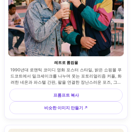
레트로 롬컴몰
1990년대 로맨틱 코미디 영화 포스터 스타일, 밝은 쇼핑몰 푸
드코트에서 밀크셰이크를 나누며 웃는 포토리얼리즘 커플, 화
려한 네온과 파스텔 간판, 팔을 연결한 장난스러운 포즈, 그녀
는 데님 재킷과 스크런치 포니테일을 입고, 그는 빈티지 봄버 
재킷을 입고, 하이키 플래시 룩, 선명한 선명한 초점, 큰 제목 
프롬프트 복사
텍스트를 위한 깔끔한 배경 그라데이션, 미묘한 할레이션, 코
닥 포트라 컬러 느낌, 35mm 렌즈로 촬영, 광택이 나는 스튜디
비슷한 이미지 만들기 ↗
오 포스터 구성, 부드러운 시네마틱 조명 --ar 4:5