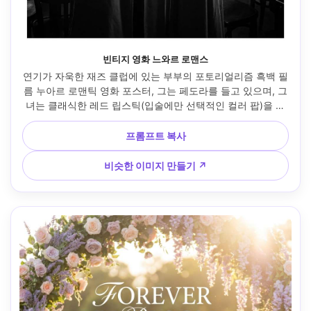
빈티지 영화 느와르 로맨스
연기가 자욱한 재즈 클럽에 있는 부부의 포토리얼리즘 흑백 필
름 누아르 로맨틱 영화 포스터, 그는 페도라를 들고 있으며, 그
녀는 클래식한 레드 립스틱(입술에만 선택적인 컬러 팝)을 바
르고 있으며, 하드 림 라이트, 베네치아 블라인드 섀도우, 무디
한 분위기, 상단의 타이틀 세이프 공간, 클래식한 포스터 구성, 
프롬프트 복사
50mm f/1.8로 촬영, 선명한 그레인과 높은 대비, 시네마틱 누
아르 스타일링 --ar 4:5
비슷한 이미지 만들기 ↗