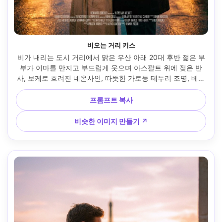
비오는 거리 키스
비가 내리는 도시 거리에서 맑은 우산 아래 20대 후반 젊은 부
부가 이마를 만지고 부드럽게 웃으며 아스팔트 위에 젖은 반
사, 보케로 흐려진 네온사인, 따뜻한 가로등 테두리 조명, 베이
지색 트렌치코트와 빨간색 립스틱을 입은 그녀는 어두운 울 코
트를 입고 있으며 극적인 청록색과 호박색 색상 등급, 제목을 
프롬프트 복사
위해 위에 깨끗한 네거티브 공간이 있는 강력한 중앙 구성, 미
묘한 필름 그레인, Sony A7IV 85mm f/1.4로 촬영, 얕은 피사
비슷한 이미지 만들기 ↗
계, 초현실적인 피부 질감, 고급 편집 포스터 룩 --ar 4:5