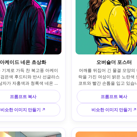
아케이드 네온 초상화
오버숄더 포스터
 기계로 가득 찬 복고풍 아케이
어깨를 뒤집어 긴 물결 모양의
 검은색 후드티와 반사 선글라스
락을 가진 여성이 밝은 노란색 
 남자가 자홍색과 청록색 네온 아
코트와 빨간 손톱을 입고 있습니
 있습니다. 네온 스필과 림 하이
명한 그림자를 위한 하드 키가 
와의 영화적인 대비; 35mm 렌
튜디오 스트로브 헤드샷 조명; 8
프롬프트 복사
프롬프트 복사
, 3/4 프레임; 대담한 윤곽이 있
모양, 반 바디 편집 반 바디 프
 아트 포스터라이제이션, 재킷에 
중 예술 색상 차단, 두꺼운 잉크 
비슷한 이미지 만들기 ↗
비슷한 이미지 만들기 ↗
 그라데이션; 사실적인 얼굴 디
halftone 그림자 점; 현실적인
선명한 초점, 고해상도 --ar 4:5
감, 날카로운 눈, 고해상도 --ar