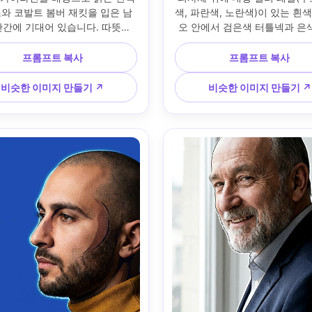
와 코발트 봄버 재킷을 입은 남
색, 파란색, 노란색)이 있는 흰
난간에 기대어 있습니다. 따뜻한 
오 안에서 검은색 터틀넥과 은색
이트와 강렬한 대비가 있는 골든 
목걸이를 착용한 비바이너리 모
라이트; 50mm 렌즈 모습, 중간 
메라를 마주하고 있습니다. 하드
프롬프트 복사
프롬프트 복사
 프레임; 레드, 청록색, 머스타
소프트 필을 가진 스튜디오 스
 블록, 미묘한 하프톤 음영이 있
헤드샷 조명; 85mm 초상화 모
비슷한 이미지 만들기 ↗
비슷한 이미지 만들기 ↗
아트 팔레트; 자연스러운 그림자, 
한 하프 바디 프레임; 그래픽 
 모공, 편집 색상 등급, 높은 디
림자, 대담한 윤곽선 악센트, 팝
테일 --ar 4:5
스터라이징; 현실적인 피부 질감
로운 눈, 고해상도 --ar 4: