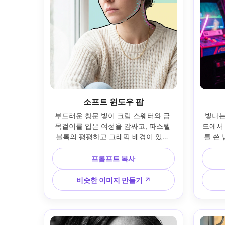
소프트 윈도우 팝
부드러운 창문 빛이 크림 스웨터와 금 
빛나는
목걸이를 입은 여성을 감싸고, 파스텔 
드에서
블록의 평평하고 그래픽 배경이 있는 
를 쓴
밝은 창문 근처에 앉아 있습니다. 
래에 서
50mm 초상화 모습, 자연광 클로즈업 
라이트
프롬프트 복사
프레임; 머리카락과 턱선 주변에 팝 아
즈 모습
트 라인워크 악센트, 섀도우 측면에 미
는 팝
비슷한 이미지 만들기 ↗
묘한 하프톤; 현실적인 피부 질감, 깨끗
하프톤
한 흰색, 고해상도 --ar 4:5
테일, 