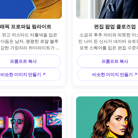
래픽 프로파일 림라이트
편집 팝업 클로즈업
 깎고 머스타드 터틀넥을 입은 
소금과 후추 머리와 따뜻한 미
다듬은 남자, 평평한 로얄 블루 
진 나이 든 신사가 네이비 슈트와
 강한 가장자리 하이라이트가 있
포켓 스퀘어를 입은 편집 수준
조명 프로필; 85mm 초상화 모습, 
즈업; 부드러운 낙하가 있는 부
 공간을 가진 옆 단면도 구성; 
창문 조명, 얇은 림 하이라이트; 
프롬프트 복사
프롬프트 복사
 포스터 그림자, 두꺼운 그래픽 
렌즈 모습, 단단한 작물; 깔끔한
, 최소한의 하프톤 질감; 현실적
리, 미드톤의 미세한 하프톤, 
비슷한 이미지 만들기 ↗
비슷한 이미지 만들기 ↗
 디테일, 날카로운 속눈썹, 고해
곽선이 있는 팝 아트 팔레트; 현
상도 --ar 4:5
모공, 자연스러운 그림자, 고해상
ar 4:5