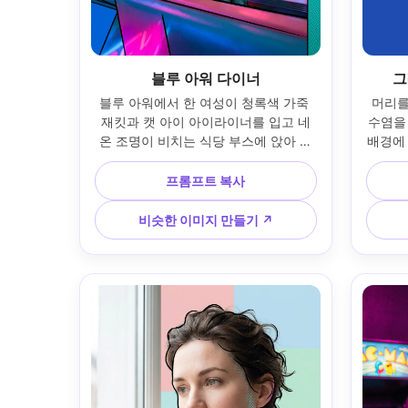
블루 아워 다이너
그
블루 아워에서 한 여성이 청록색 가죽 
머리를
재킷과 캣 아이 아이라이너를 입고 네
수염을 
온 조명이 비치는 식당 부스에 앉아 있
배경에
습니다. 반사 빛이 있는 마젠타와 청록
는 림 
색 하이라이트를 캐스팅하는 네온 사
부정적인
프롬프트 복사
인; 50mm 렌즈 모습, 클로즈업 프레임; 
팝 아트
팝 아트 컬러 차단, 대담한 잉크 윤곽선, 
윤곽선
비슷한 이미지 만들기 ↗
뺨에 미묘한 하프톤; 현실적인 피부, 깨
인 피부
끗한 소음 제어, 선명한 초점, 고해상도 
--ar 4:5