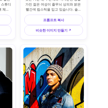
색 스튜디
가진 젊은 여성이 줄무늬 상의와 밝은 
 체인 
빨간색 립스틱을 입고 있습니다. 솔직
델이 카
한 웃음은 배경에 만화 스타일의 음성 
 키와 
거품 모양이 있는 미니멀한 세트에서 
프롬프트 복사
트로브 
에너지를 불러일으킵니다. 한쪽에서 부
습; 깨끗
드러운 창문 빛과 미묘한 림; 35mm 환
비슷한 이미지 만들기 ↗
윤곽선 그
경 초상화 모습, 가슴 위로 프레임; 그림
 아트 포
자에 팝 아트 하프톤 음영, 포화 색상 등
, 날카
급; 자연스러운 피부 디테일, 선명한 초
5
점 --ar 4:5