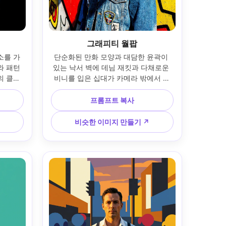
그래피티 월팝
소를 가
단순화된 만화 모양과 대담한 윤곽이 
 패턴 
있는 낙서 벽에 데님 재킷과 다채로운 
의 클로
비니를 입은 십대가 카메라 밖에서 보
드러운 
입니다. 강한 그림자 기하학이 있는 딱
85mm 
딱한 한낮의 햇살; 35mm 렌즈 모습, 하
프롬프트 복사
 색상 분
프 바디 프레임; 팝아트 포스터라이제
선명한 윤
이션, 포화 프라이머리, 하프톤 섀도우 
비슷한 이미지 만들기 ↗
실적인 
트리트먼트; 현실적인 피부 질감, 날카
도 --
로운 초점, 강렬한 대비 --ar 4:5