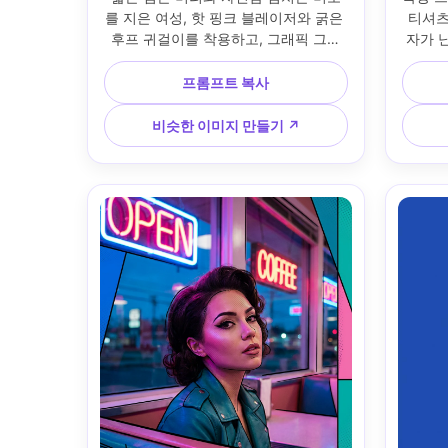
를 지은 여성, 핫 핑크 블레이저와 굵은 
티셔츠
후프 귀걸이를 착용하고, 그래픽 그림
자가 
자 모양이 있는 시안색과 노란색 하프
림 라
톤 도트 배경 앞에 있습니다. 선명한 가
아워 백
프롬프트 복사
장자리 하이라이트가 있는 스튜디오 스
클로즈업
트로브 헤드샷 조명; 85mm 렌즈 보기, 
드 컬러
비슷한 이미지 만들기 ↗
피사계의 얕은 깊이; 단단한 머리와 어
는 팝 
깨 프레임, 중앙 구성; 팝 아트 색상 차
사실적인
단, 대담한 잉크 같은 윤곽선, 포스터화
된 미드톤; 현실적인 피부 질감, 깨끗한 
캐치라이트, 선명한 초점, 고해상도 --
ar 4:5