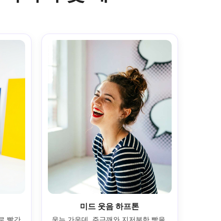
미드 웃음 하프톤
로 빨간
웃는 가운데, 주근깨와 지저분한 빵을 