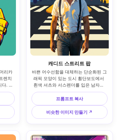
캐디드 스트리트 팝
 머리카
바쁜 어수선함을 대체하는 단순화된 그
트렌치 
래픽 모양이 있는 도시 횡단보도에서 
다. 선
흰색 셔츠와 서스펜더를 입은 남자가 
있는 스
카메라를 향해 걸어갑니다. 따뜻한 하
5mm 
이라이트와 시원한 그림자가 있는 골든 
프롬프트 복사
레임; 대
아워 초상화 조명; 50mm 렌즈 모습, 중
윤곽선, 
간 클로즈업 프레임; 팝아트 팔레트, 포
비슷한 이미지 만들기 ↗
 피부 질
스터화된 톤 스텝, 그림자의 미묘한 하
 4:5
프톤; 현실적인 피부, 선명한 초점, 고해
상도 --ar 4:5