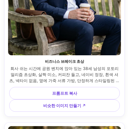
비즈니스 브레이크 초상
회사 쉬는 시간에 공원 벤치에 앉아 있는 38세 남성의 포토리
얼리즘 초상화, 살짝 미소, 커피잔 들고, 네이비 정장, 흰색 셔
츠, 넥타이 없음, 옆에 가죽 서류 가방, 단정하게 스타일링된 머
리, 빛을 아첨하는 오픈 셰이드가 있는 한낮의 햇살, 소니 A1, 
85mm f/1.4, 미드 샷 프레임, 깔끔한 프로 분위기, 사실적인 
프롬프트 복사
피부 질감, 자연스러운 그림자, 고해상도, 선명한 초점, 균형 잡
힌 중립 색상 등급 --ar 4:5
비슷한 이미지 만들기 ↗