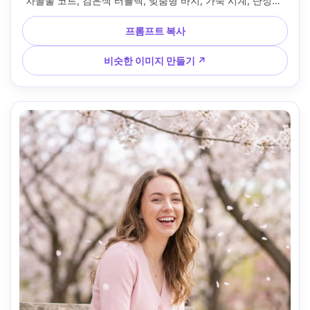
차콜울 코트, 검은색 터틀넥, 맞춤형 바지, 가죽 시계, 단정한 
짧은 머리, 젖은 포장도로와 반짝이는 나뭇잎, 가벼운 빗줄기, 
흐린 소프트박스 같은 조명, 캐논 EOS R5, 50mm f/1.8, 부드
프롬프트 복사
러운 배경 흐림, 약간 위에서 3/4 프레임, 무디한 편집 톤, 사실
적인 피부와 수염 디테일, 자연스러운 반사, 고해상도, 선명한 
비슷한 이미지 만들기 ↗
얼굴 초점, 시원한 영화 색상 등급 --ar 4:5