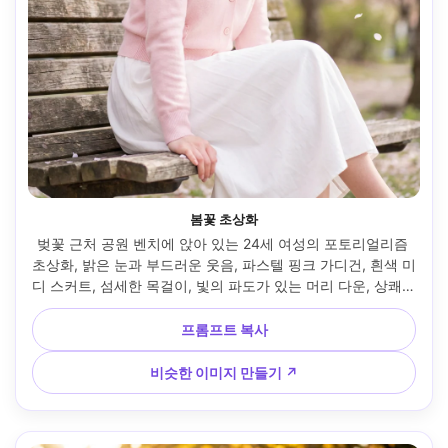
봄꽃 초상화
벚꽃 근처 공원 벤치에 앉아 있는 24세 여성의 포토리얼리즘 
초상화, 밝은 눈과 부드러운 웃음, 파스텔 핑크 가디건, 흰색 미
디 스커트, 섬세한 목걸이, 빛의 파도가 있는 머리 다운, 상쾌한 
이슬 같은 메이크업, 공중에 꽃잎, 부드러운 확산이 있는 화창
한 봄 낮빛, 니콘 Z7 II, 85mm f/1.8, 크리미한 보케, 허리 위로 
프롬프트 복사
올라가는 구도, 오른쪽에서 약간의 각도, 즐겁고 통풍이 좋은 
분위기, 포토리얼리즘 피부 질감, 자연스러운 하이라이트, 고
비슷한 이미지 만들기 ↗
해상도, 선명한 초점, 밝은 파스텔 색상 등급 --ar 4:5