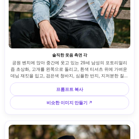
솔직한 웃음 측면 각
공원 벤치에 앉아 중간에 웃고 있는 29세 남성의 포토리얼리
즘 초상화, 고개를 왼쪽으로 돌리고, 흰색 티셔츠 위에 가벼운 
데님 재킷을 입고, 검은색 청바지, 심플한 반지, 지저분한 질감
의 머리, 나무 그늘로 부드러진 밝은 한낮의 빛, 캐논 EOS R6 
Mark II, 85mm f/1.4, 얕은 깊이 보케, 타이트한 인물 크롭, 솔
프롬프트 복사
직한 다큐멘터리 느낌, 사실적인 피부 디테일, 자연스러운 대
비, 고해상도, 눈과 치아에 대한 선명한 초점, 미묘한 필름 색상 
비슷한 이미지 만들기 ↗
등급 --ar 4:5