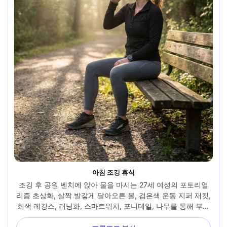
아침 조깅 휴식
조깅 후 공원 벤치에 앉아 물을 마시는 27세 여성의 포토리얼
리즘 초상화, 살짝 발갛게 달아오른 볼, 검은색 운동 지퍼 재킷, 
회색 레깅스, 러닝화, 스마트워치, 포니테일, 나무를 통해 부드
러운 햇빛이 비치는 이른 아침의 시원한 빛, 소니 A7R V, 