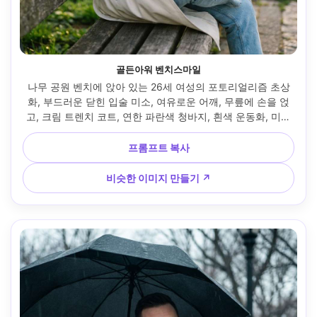
골든아워 벤치스마일
나무 공원 벤치에 앉아 있는 26세 여성의 포토리얼리즘 초상
화, 부드러운 닫힌 입술 미소, 여유로운 어깨, 무릎에 손을 얹
고, 크림 트렌치 코트, 연한 파란색 청바지, 흰색 운동화, 미니
멀한 골드 후프 귀걸이, 내추럴 메이크업, 느슨한 로우 번으로 
묶은 머리, 부드러운 나무와 먼 길이 있는 푸른 도시 공원, 따뜻
프롬프트 복사
한 림 빛이 들어오는 골든 아워 햇빛, 소니 A7IV, 85mm f/1.4, 
얕은 피사계 깊이 보케, 눈높이 프레임, 중심 구도, 차분하고 영
비슷한 이미지 만들기 ↗
화적인 분위기, 사실적인 피부 결과와 모공, 자연스러운 그림
자, 고해상도, 눈에 날카로운 초점, 미묘한 따뜻한 색상 등급 --
ar 4:5