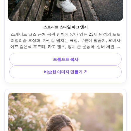
스트리트 스타일 파크 엣지
스케이트 코스 근처 공원 벤치에 앉아 있는 23세 남성의 포토
리얼리즘 초상화, 자신감 넘치는 표정, 무릎에 팔꿈치, 오버사
이즈 검은색 후드티, 카고 팬츠, 덩치 큰 운동화, 실버 체인, 질
감이 있는 짧은 머리, 나무 아래 밝지만 음영이 있는 조명, 소니 
A7S III, 35mm f/1.8, 더 넓은 환경 프레임, 역동적인 대각선 
프롬프트 복사
구성, 현대적인 스트리트 무드, 사실적인 피부 질감, 자연스러
운 그림자, 고해상도, 선명한 초점, 펀치 대비 색상 등급 --ar 
비슷한 이미지 만들기 ↗
4:5