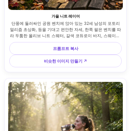
가을 니트 레이어
단풍에 둘러싸인 공원 벤치에 앉아 있는 32세 남성의 포토리
얼리즘 초상화, 등을 기대고 편안한 자세, 한쪽 팔은 벤치를 따
라 두툼한 올리브 니트 스웨터, 갈색 코듀로이 바지, 스웨이드 
부츠, 은은한 그루터기, 따뜻한 미소, 늦은 오후 측면 조명, 후
지필름 GFX100S, 110mm f/2, 얕은 피사계, 가슴 위로 프레임, 
프롬프트 복사
풍부한 가을 컬러, 아늑하고 접지 있는 분위기, 사실적인 피부
와 원단 질감, 자연스러운 그림자, 고해상도, 날카로운 눈, 따뜻
비슷한 이미지 만들기 ↗
한 영화 등급 --ar 4:5