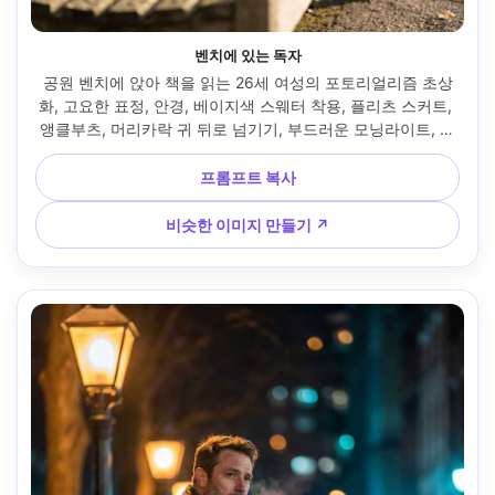
벤치에 있는 독자
공원 벤치에 앉아 책을 읽는 26세 여성의 포토리얼리즘 초상
화, 고요한 표정, 안경, 베이지색 스웨터 착용, 플리츠 스커트, 
앵클부츠, 머리카락 귀 뒤로 넘기기, 부드러운 모닝라이트, 캐
논 EOS R5, 85mm f/1.2, 얕은 깊이, 책을 전경으로 한 구도, 
평화롭고 지적인 분위기, 사실적인 피부 결감, 자연스러운 그
프롬프트 복사
림자, 고해상도, 선명한 초점, 부드러운 따뜻한 색상 등급 --ar 
4:5
비슷한 이미지 만들기 ↗