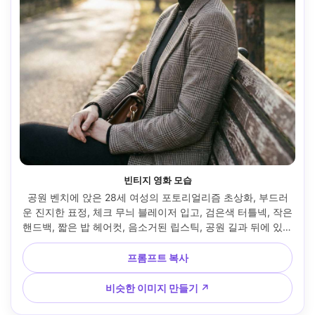
빈티지 영화 모습
공원 벤치에 앉은 28세 여성의 포토리얼리즘 초상화, 부드러
운 진지한 표정, 체크 무늬 블레이저 입고, 검은색 터틀넥, 작은 
핸드백, 짧은 밥 헤어컷, 음소거된 립스틱, 공원 길과 뒤에 있는 
오래된 등대, 은은한 안개가 있는 늦은 오후 빛, 캐논 5D Mark 
IV, 50mm f/1.4, 얕은 깊이, 약간 중심이 벗어난 프레임, 향수 
프롬프트 복사
무드, 사실적인 피부 질감, 미세한 그레인 필름 미학, 고해상도, 
날카로운 눈, 퇴색된 필름 색상 등급 --ar 4:5
비슷한 이미지 만들기 ↗